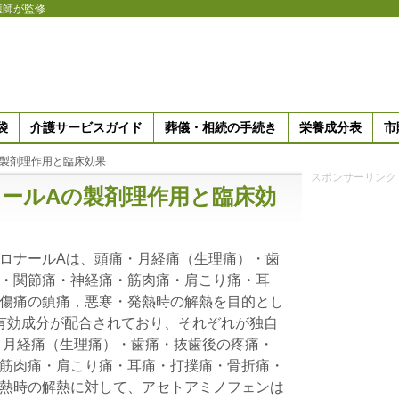
護師が監修
袋
介護サービスガイド
葬儀・相続の手続き
栄養成分表
市
の製剤理作用と臨床効果
スポンサーリンク
ールAの製剤理作用と臨床効
ロナールAは、頭痛・月経痛（生理痛）・歯
・関節痛・神経痛・筋肉痛・肩こり痛・耳
傷痛の鎮痛，悪寒・発熱時の解熱を目的とし
有効成分が配合されており、それぞれが独自
・月経痛（生理痛）・歯痛・抜歯後の疼痛・
筋肉痛・肩こり痛・耳痛・打撲痛・骨折痛・
熱時の解熱に対して、アセトアミノフェンは