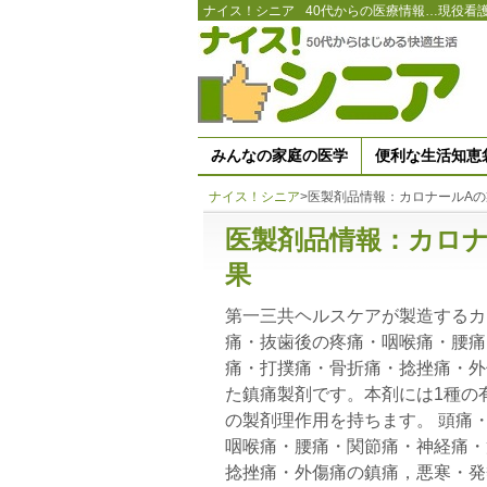
ナイス！シニア
40代からの医療情報…現役看
みんなの家庭の医学
便利な生活知恵
ナイス！シニア
>
医製剤品情報：カロナールA
医製剤品情報：カロナ
果
第一三共ヘルスケアが製造するカ
痛・抜歯後の疼痛・咽喉痛・腰痛
痛・打撲痛・骨折痛・捻挫痛・外
た鎮痛製剤です。本剤には1種の
の製剤理作用を持ちます。 頭痛
咽喉痛・腰痛・関節痛・神経痛・
捻挫痛・外傷痛の鎮痛，悪寒・発