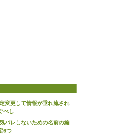
稿
は設定変更して情報が垂れ流され
ぐべし
で浮気バレしないための名前の編
定6つ