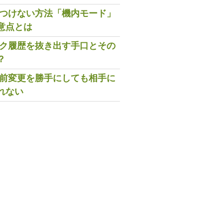
既読つけない方法「機内モード」
意点とは
トーク履歴を抜き出す手口とその
？
の名前変更を勝手にしても相手に
れない