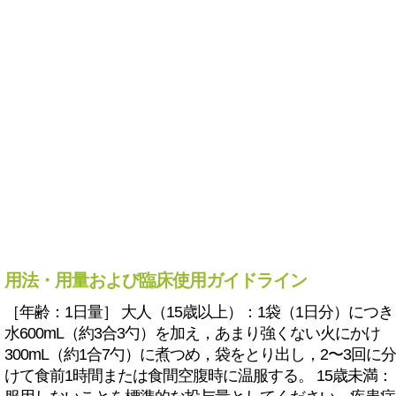
用法・用量および臨床使用ガイドライン
［年齢：1日量］ 大人（15歳以上）：1袋（1日分）につき
水600mL（約3合3勺）を加え，あまり強くない火にかけ
300mL（約1合7勺）に煮つめ，袋をとり出し，2〜3回に分
けて食前1時間または食間空腹時に温服する。 15歳未満：