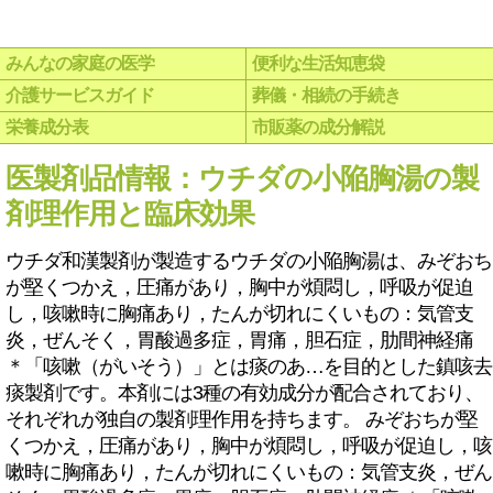
みんなの家庭の医学
便利な生活知恵袋
介護サービスガイド
葬儀・相続の手続き
栄養成分表
市販薬の成分解説
医製剤品情報：ウチダの小陥胸湯の製
剤理作用と臨床効果
ウチダ和漢製剤が製造するウチダの小陥胸湯は、みぞおち
が堅くつかえ，圧痛があり，胸中が煩悶し，呼吸が促迫
し，咳嗽時に胸痛あり，たんが切れにくいもの：気管支
炎，ぜんそく，胃酸過多症，胃痛，胆石症，肋間神経痛
＊「咳嗽（がいそう）」とは痰のあ…を目的とした鎮咳去
痰製剤です。本剤には3種の有効成分が配合されており、
それぞれが独自の製剤理作用を持ちます。 みぞおちが堅
くつかえ，圧痛があり，胸中が煩悶し，呼吸が促迫し，咳
嗽時に胸痛あり，たんが切れにくいもの：気管支炎，ぜん