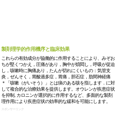
製剤理学的作用機序と臨床効果
これらの有効成分が協働的に作用することにより、みぞお
ちが堅くつかえ，圧痛があり，胸中が煩悶し，呼吸が促迫
し，咳嗽時に胸痛あり，たんが切れにくいもの：気管支
炎，ぜんそく，胃酸過多症，胃痛，胆石症，肋間神経痛
＊「咳嗽（がいそう）」とは痰のある咳を指します．に対
して複合的な治療効果を提供します。オウレンが疾患症状
を抑制, カロニンが選択的に作用するなど、多面的な製剤
理作用により疾患症状の効率的な緩和を可能にします。
スポンサーリンク