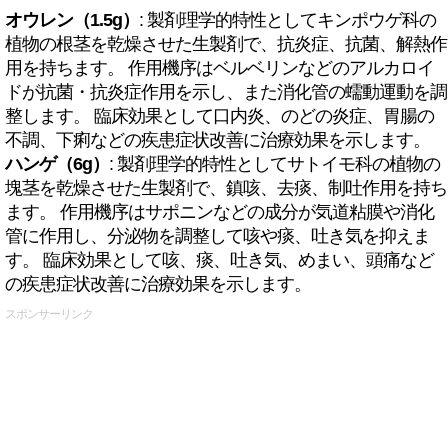
オウレン（1.5g）
: 製剤理学的特性としてキンポウゲ科の
植物の根茎を乾燥させた生製剤で、抗炎症、抗菌、解熱作
用を持ちます。 作用機序はベルベリンなどのアルカロイ
ドが抗菌・抗炎症作用を示し、また消化管の蠕動運動を調
整します。 臨床効果として口内炎、のどの炎症、胃腸の
不調、下痢などの疾患症状改善に治療効果を示します。
ハンゲ（6g）
: 製剤理学的特性としてサトイモ科の植物の
塊茎を乾燥させた生製剤で、鎮咳、去痰、制吐作用を持ち
ます。 作用機序はサポニンなどの成分が気道粘膜や消化
管に作用し、分泌物を調整して咳や痰、吐き気を抑えま
す。 臨床効果として咳、痰、吐き気、めまい、頭痛など
の疾患症状改善に治療効果を示します。
スポンサーリンク