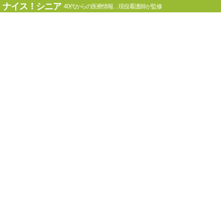
ナイス！シニア
40代からの医療情報…現役看護師が監修