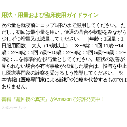
用法・用量および臨床使用ガイドライン
次の量を就寝前にコップ1杯の水で服用してください。 た
だし，初回は最小量を用い，便通の具合や状態をみながら
少しずつ増量又は減量してください。 ［年齢：1回量：1
日服用回数］ 大人（15歳以上）：3〜6錠：1回 11歳〜14
歳：2〜4錠：1回 7歳〜10歳：2〜3錠：1回 5歳〜6歳：1〜
2錠：…を標準的な投与量としてください。症状の改善が
見られない場合や有害事象が発現した場合は、投与を中止
し医療専門家の診察を受けるよう指導してください。 ※
本情報は医療専門家による診断や治療を代替するものでは
ありません。
書籍『超回復の真実』がAmazonで好評発売中！
スポンサーリンク