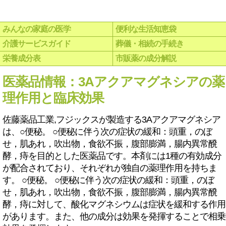
みんなの家庭の医学
便利な生活知恵袋
介護サービスガイド
葬儀・相続の手続き
栄養成分表
市販薬の成分解説
医薬品情報：3Aアクアマグネシアの薬
理作用と臨床効果
佐藤薬品工業,フジックスが製造する3Aアクアマグネシア
は、○便秘。 ○便秘に伴う次の症状の緩和：頭重，のぼ
せ，肌あれ，吹出物，食欲不振，腹部膨満，腸内異常醗
酵，痔を目的とした医薬品です。本剤には1種の有効成分
が配合されており、それぞれが独自の薬理作用を持ちま
す。 ○便秘。 ○便秘に伴う次の症状の緩和：頭重，のぼ
せ，肌あれ，吹出物，食欲不振，腹部膨満，腸内異常醗
酵，痔に対して、酸化マグネシウムは症状を緩和する作用
があります。また、他の成分は効果を発揮することで相乗