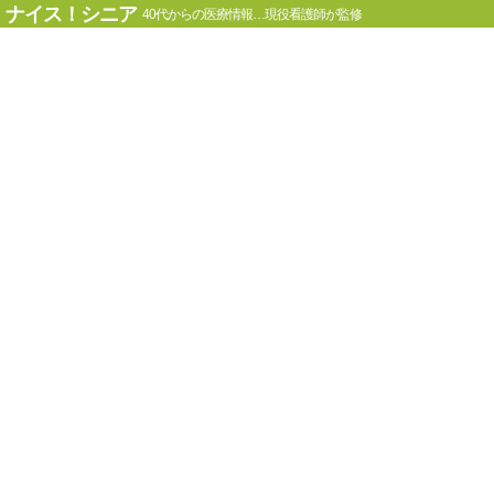
ナイス！シニア
40代からの医療情報…現役看護師が監修