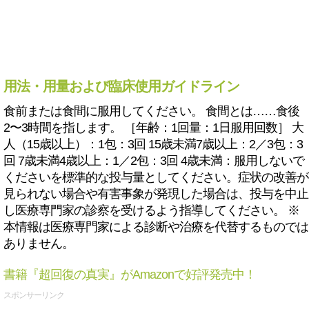
用法・用量および臨床使用ガイドライン
食前または食間に服用してください。 食間とは……食後
2〜3時間を指します。 ［年齢：1回量：1日服用回数］ 大
人（15歳以上）：1包：3回 15歳未満7歳以上：2／3包：3
回 7歳未満4歳以上：1／2包：3回 4歳未満：服用しないで
くださいを標準的な投与量としてください。症状の改善が
見られない場合や有害事象が発現した場合は、投与を中止
し医療専門家の診察を受けるよう指導してください。 ※
本情報は医療専門家による診断や治療を代替するものでは
ありません。
書籍『超回復の真実』がAmazonで好評発売中！
スポンサーリンク