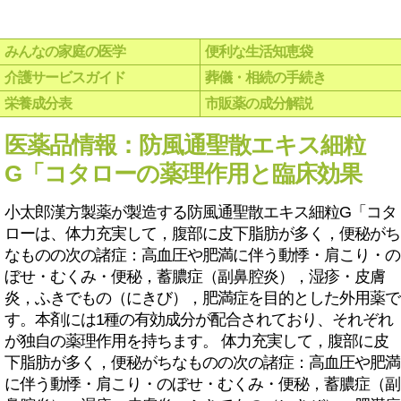
みんなの家庭の医学
便利な生活知恵袋
介護サービスガイド
葬儀・相続の手続き
栄養成分表
市販薬の成分解説
医薬品情報：防風通聖散エキス細粒
G「コタローの薬理作用と臨床効果
小太郎漢方製薬が製造する防風通聖散エキス細粒G「コタ
ローは、体力充実して，腹部に皮下脂肪が多く，便秘がち
なものの次の諸症：高血圧や肥満に伴う動悸・肩こり・の
ぼせ・むくみ・便秘，蓄膿症（副鼻腔炎），湿疹・皮膚
炎，ふきでもの（にきび），肥満症を目的とした外用薬で
す。本剤には1種の有効成分が配合されており、それぞれ
が独自の薬理作用を持ちます。 体力充実して，腹部に皮
下脂肪が多く，便秘がちなものの次の諸症：高血圧や肥満
に伴う動悸・肩こり・のぼせ・むくみ・便秘，蓄膿症（副