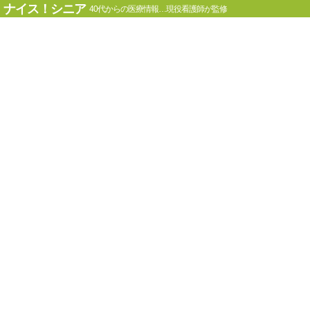
ナイス！シニア
40代からの医療情報…現役看護師が監修