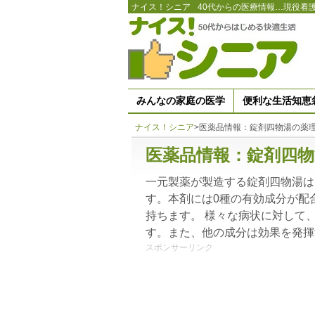
ナイス！シニア
40代からの医療情報…現役看
みんなの家庭の医学
便利な生活知恵
ナイス！シニア
>
医薬品情報：錠剤四物湯の薬
医薬品情報：錠剤四物
一元製薬が製造する錠剤四物湯は
す。本剤には0種の有効成分が配
持ちます。 様々な病状に対して
す。また、他の成分は効果を発揮
スポンサーリンク