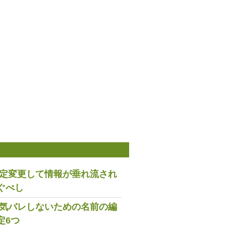
稿
は設定変更して情報が垂れ流され
ぐべし
で浮気バレしないための名前の編
定6つ