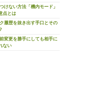
既読つけない方法「機内モード」
意点とは
トーク履歴を抜き出す手口とその
？
の名前変更を勝手にしても相手に
れない