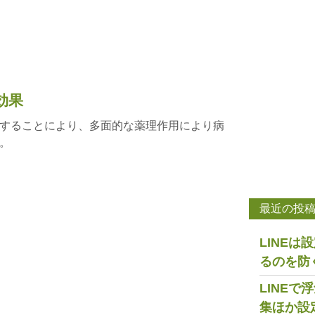
効果
することにより、多面的な薬理作用により病
。
最近の投
LINE
るのを防
LINE
集ほか設