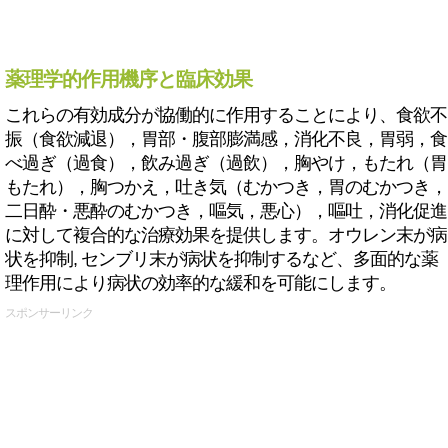
薬理学的作用機序と臨床効果
これらの有効成分が協働的に作用することにより、食欲不
振（食欲減退），胃部・腹部膨満感，消化不良，胃弱，食
べ過ぎ（過食），飲み過ぎ（過飲），胸やけ，もたれ（胃
もたれ），胸つかえ，吐き気（むかつき，胃のむかつき，
二日酔・悪酔のむかつき，嘔気，悪心），嘔吐，消化促進
に対して複合的な治療効果を提供します。オウレン末が病
状を抑制, センブリ末が病状を抑制するなど、多面的な薬
理作用により病状の効率的な緩和を可能にします。
スポンサーリンク