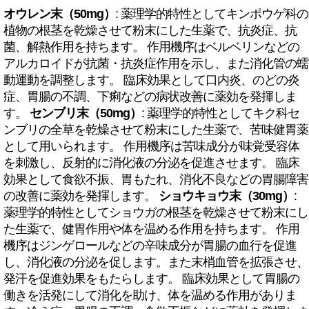
オウレン末（50mg）
: 薬理学的特性としてキンポウゲ科の
植物の根茎を乾燥させて粉末にした生薬で、抗炎症、抗
菌、解熱作用を持ちます。 作用機序はベルベリンなどの
アルカロイドが抗菌・抗炎症作用を示し、また消化管の蠕
動運動を調整します。 臨床効果として口内炎、のどの炎
症、胃腸の不調、下痢などの病状改善に薬効を発揮しま
す。
センブリ末（50mg）
: 薬理学的特性としてキク科セ
ンブリの全草を乾燥させて粉末にした生薬で、苦味健胃薬
として用いられます。 作用機序は苦味成分が味覚受容体
を刺激し、反射的に消化液の分泌を促進させます。 臨床
効果として食欲不振、胃もたれ、消化不良などの胃腸障害
の改善に薬効を発揮します。
ショウキョウ末（30mg）
:
薬理学的特性としてショウガの根茎を乾燥させて粉末にし
た生薬で、健胃作用や体を温める作用を持ちます。 作用
機序はジンゲロールなどの辛味成分が胃腸の血行を促進
し、消化液の分泌を促します。また末梢血管を拡張させ、
発汗を促進効果をもたらします。 臨床効果として胃腸の
働きを活発にして消化を助け、体を温める作用がありま