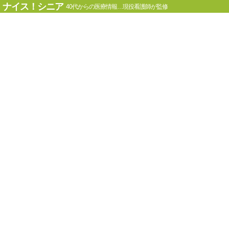
ナイス！シニア
40代からの医療情報…現役看護師が監修