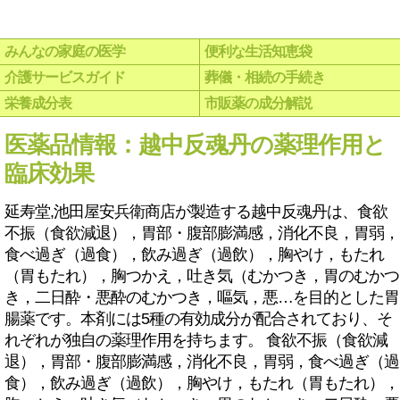
みんなの家庭の医学
便利な生活知恵袋
介護サービスガイド
葬儀・相続の手続き
栄養成分表
市販薬の成分解説
医薬品情報：越中反魂丹の薬理作用と
臨床効果
延寿堂,池田屋安兵衛商店が製造する越中反魂丹は、食欲
不振（食欲減退），胃部・腹部膨満感，消化不良，胃弱，
食べ過ぎ（過食），飲み過ぎ（過飲），胸やけ，もたれ
（胃もたれ），胸つかえ，吐き気（むかつき，胃のむかつ
き，二日酔・悪酔のむかつき，嘔気，悪…を目的とした胃
腸薬です。本剤には5種の有効成分が配合されており、そ
れぞれが独自の薬理作用を持ちます。 食欲不振（食欲減
退），胃部・腹部膨満感，消化不良，胃弱，食べ過ぎ（過
食），飲み過ぎ（過飲），胸やけ，もたれ（胃もたれ），