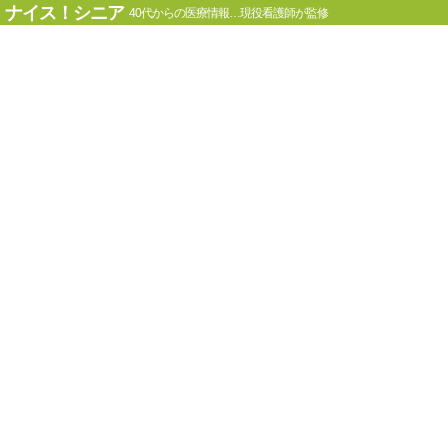
ナイス！シニア
40代からの医療情報…現役看護師が監修