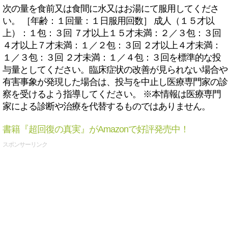
次の量を食前又は食間に水又はお湯にて服用してくださ
い。 ［年齢：１回量：１日服用回数］ 成人（１５才以
上）：１包：３回 ７才以上１５才未満：２／３包：３回
４才以上７才未満：１／２包：３回 ２才以上４才未満：
１／３包：３回 ２才未満：１／４包：３回を標準的な投
与量としてください。臨床症状の改善が見られない場合や
有害事象が発現した場合は、投与を中止し医療専門家の診
察を受けるよう指導してください。 ※本情報は医療専門
家による診断や治療を代替するものではありません。
書籍『超回復の真実』がAmazonで好評発売中！
スポンサーリンク