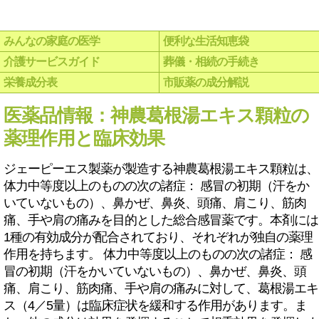
みんなの家庭の医学
便利な生活知恵袋
介護サービスガイド
葬儀・相続の手続き
栄養成分表
市販薬の成分解説
医薬品情報：神農葛根湯エキス顆粒の
薬理作用と臨床効果
ジェーピーエス製薬が製造する神農葛根湯エキス顆粒は、
体力中等度以上のものの次の諸症： 感冒の初期（汗をか
いていないもの）、鼻かぜ、鼻炎、頭痛、肩こり、筋肉
痛、手や肩の痛みを目的とした総合感冒薬です。本剤には
1種の有効成分が配合されており、それぞれが独自の薬理
作用を持ちます。 体力中等度以上のものの次の諸症： 感
冒の初期（汗をかいていないもの）、鼻かぜ、鼻炎、頭
痛、肩こり、筋肉痛、手や肩の痛みに対して、葛根湯エキ
ス（4／5量）は臨床症状を緩和する作用があります。ま