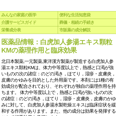
みんなの家庭の医学
便利な生活知恵袋
介護サービスガイド
葬儀・相続の手続き
栄養成分表
市販薬の成分解説
医薬品情報：白虎加人参湯エキス顆粒
KMの薬理作用と臨床効果
北日本製薬,一元製薬,東洋漢方製薬が製造する白虎加人参
湯エキス顆粒KMは、体力中等度以上で，熱感と口渇が強
いものの次の諸症：のどの渇き，ほてり，湿疹・皮膚炎，
皮膚のかゆみを目的とした外用薬です。本剤には1種の有
効成分が配合されており、それぞれが独自の薬理作用を持
ちます。 体力中等度以上で，熱感と口渇が強いものの次
の諸症：のどの渇き，ほてり，湿疹・皮膚炎，皮膚のかゆ
みに対して、白虎加人参湯水製乾燥エキスは臨床症状を緩
和する作用があります。また、他の成分は効果を発揮する