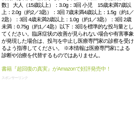
数］ 大人（15歳以上）：3.0g：3回 小児 15歳未満7歳以
上：2.0g（約2／3匙）：3回 7歳未満4歳以上：1.5g（約1／
2匙）：3回 4歳未満2歳以上：1.0g（約1／3匙）：3回 2歳
未満：0.75g（約1／4匙）以下：3回を標準的な投与量とし
てください。臨床症状の改善が見られない場合や有害事象
が発現した場合は、投与を中止し医療専門家の診察を受け
るよう指導してください。 ※本情報は医療専門家による
診断や治療を代替するものではありません。
書籍『超回復の真実』がAmazonで好評発売中！
スポンサーリンク