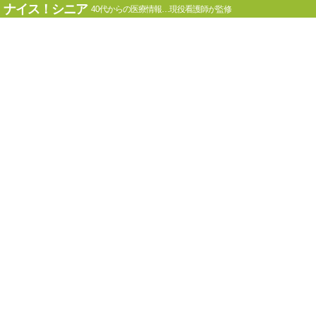
ナイス！シニア
40代からの医療情報…現役看護師が監修