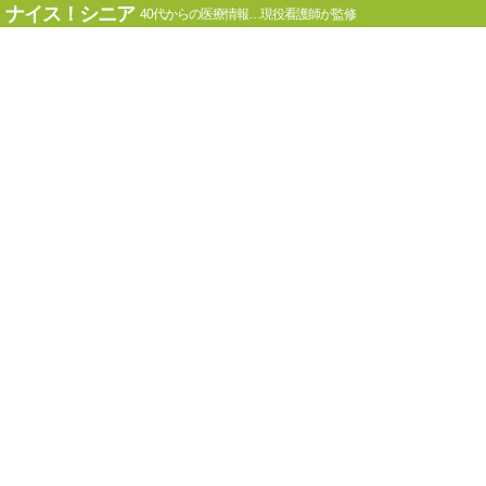
ナイス！シニア
40代からの医療情報…現役看護師が監修