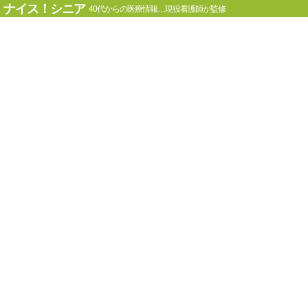
ナイス！シニア
40代からの医療情報…現役看護師が監修