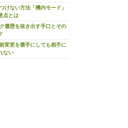
既読つけない方法「機内モード」
意点とは
トーク履歴を抜き出す手口とその
？
の名前変更を勝手にしても相手に
れない