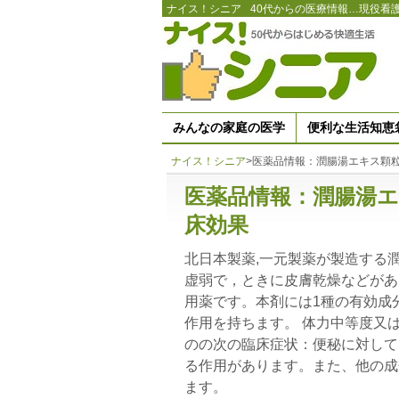
ナイス！シニア
40代からの医療情報…現役看
みんなの家庭の医学
便利な生活知恵
ナイス！シニア
>
医薬品情報：潤腸湯エキス顆粒
医薬品情報：潤腸湯エ
床効果
北日本製薬,一元製薬が製造する
虚弱で，ときに皮膚乾燥などがあ
用薬です。本剤には1種の有効成
作用を持ちます。 体力中等度又
のの次の臨床症状：便秘に対して
る作用があります。また、他の成
ます。