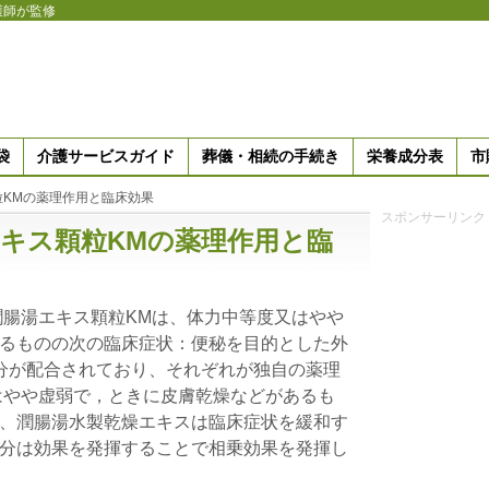
護師が監修
袋
介護サービスガイド
葬儀・相続の手続き
栄養成分表
市
KMの薬理作用と臨床効果
スポンサーリンク
キス顆粒KMの薬理作用と臨
潤腸湯エキス顆粒KMは、体力中等度又はやや
るものの次の臨床症状：便秘を目的とした外
分が配合されており、それぞれが独自の薬理
はやや虚弱で，ときに皮膚乾燥などがあるも
、潤腸湯水製乾燥エキスは臨床症状を緩和す
分は効果を発揮することで相乗効果を発揮し