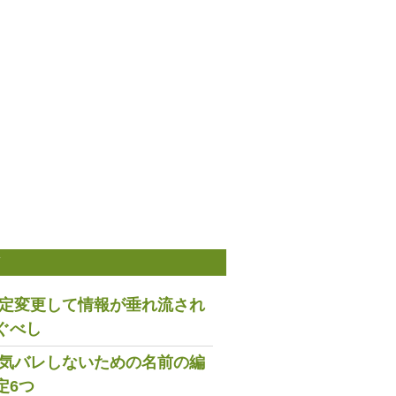
稿
は設定変更して情報が垂れ流され
ぐべし
で浮気バレしないための名前の編
定6つ