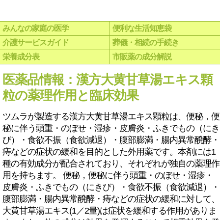
みんなの家庭の医学
便利な生活知恵袋
介護サービスガイド
葬儀・相続の手続き
栄養成分表
市販薬の成分解説
医薬品情報：漢方大黄甘草湯エキス顆
粒の薬理作用と臨床効果
ツムラが製造する漢方大黄甘草湯エキス顆粒は、便秘，便
秘に伴う頭重・のぼせ・湿疹・皮膚炎・ふきでもの（にき
び）・食欲不振（食欲減退）・腹部膨満・腸内異常醗酵・
痔などの症状の緩和を目的とした外用薬です。本剤には1
種の有効成分が配合されており、それぞれが独自の薬理作
用を持ちます。 便秘，便秘に伴う頭重・のぼせ・湿疹・
皮膚炎・ふきでもの（にきび）・食欲不振（食欲減退）・
腹部膨満・腸内異常醗酵・痔などの症状の緩和に対して、
大黄甘草湯エキス(1／2量)は症状を緩和する作用がありま