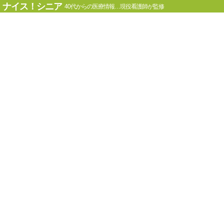
ナイス！シニア
40代からの医療情報…現役看護師が監修