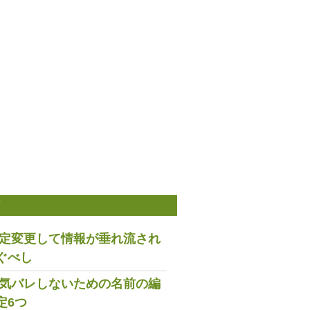
稿
は設定変更して情報が垂れ流され
ぐべし
で浮気バレしないための名前の編
定6つ