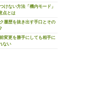
既読つけない方法「機内モード」
意点とは
トーク履歴を抜き出す手口とその
？
の名前変更を勝手にしても相手に
れない