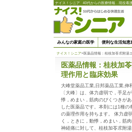
ナイス！シニア
40代からの医療情報…現役看
みんなの家庭の医学
便利な生活知恵
ナイス！シニア
>
医薬品情報：桂枝加苓朮附湯
医薬品情報：桂枝加
理作用と臨床効果
大峰堂薬品工業,日邦薬品工業,
〔大峰〕は、体力虚弱で，手足が
悸，めまい，筋肉のぴくつきがあ
した医薬品です。本剤には1種の
の薬理作用を持ちます。 体力虚
く，ときに，動悸，めまい，筋肉
神経痛に対して、桂枝加苓朮附湯