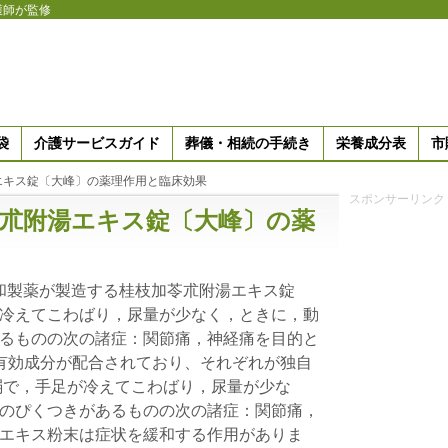
護師が監修
袋
介護サービスガイド
葬儀・相続の手続き
栄養成分表
市
エキス錠〔大峰〕の薬理作用と臨床効果
スポンサーリンク
苓朮附湯エキス錠〔大峰〕の薬
伸和製薬が製造する桂枝加苓朮附湯エキス錠
冷えてこわばり，尿量が少なく，ときに，動
るものの次の諸症：関節痛，神経痛を目的と
有効成分が配合されており、それぞれが独自
弱で，手足が冷えてこわばり，尿量が少な
のぴくつきがあるものの次の諸症：関節痛，
エキス粉末は症状を緩和する作用がありま