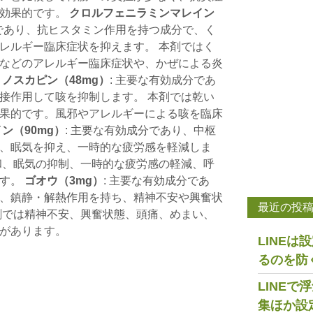
に効果的です。
クロルフェニラミンマレイン
分であり、抗ヒスタミン作用を持つ成分で、く
レルギー臨床症状を抑えます。 本剤ではく
などのアレルギー臨床症状や、かぜによる炎
。
ノスカピン（48mg）
: 主要な有効成分であ
接作用して咳を抑制します。 本剤では乾い
果的です。風邪やアレルギーによる咳を臨床
ン（90mg）
: 主要な有効成分であり、中枢
、眠気を抑え、一時的な疲労感を軽減しま
和、眠気の抑制、一時的な疲労感の軽減、呼
ます。
ゴオウ（3mg）
: 主要な有効成分であ
、鎮静・解熱作用を持ち、精神不安や興奮状
最近の投
剤では精神不安、興奮状態、頭痛、めまい、
があります。
LINE
るのを防
LINE
集ほか設