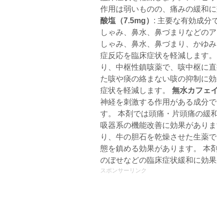
作用は弱いものの、痛みの緩和
酸塩（7.5mg）
: 主要な有効成
しゃみ、鼻水、鼻づまりなどのア
しゃみ、鼻水、鼻づまり、かゆみ
症反応を臨床症状を軽減します
り、中枢性鎮咳薬で、咳中枢に直
た咳や痰の絡まない咳の抑制に効
症状を軽減します。
無水カフェイ
神経を刺激する作用がある成分で
す。 本剤では頭痛・片頭痛の緩
吸器系の機能改善に効果があり
り、牛の胆石を乾燥させた生薬で
態を鎮める効果があります。 本
のぼせなどの臨床症状緩和に効果
スポンサーリンク