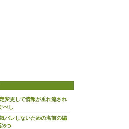
稿
は設定変更して情報が垂れ流され
ぐべし
で浮気バレしないための名前の編
定6つ