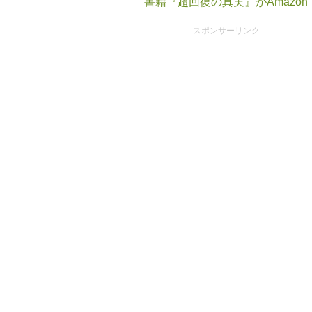
書籍『超回復の真実』がAmazo
スポンサーリンク