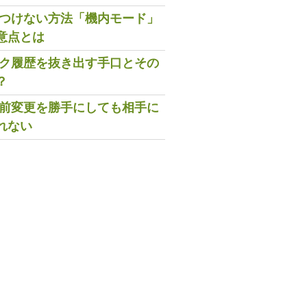
既読つけない方法「機内モード」
意点とは
トーク履歴を抜き出す手口とその
？
の名前変更を勝手にしても相手に
れない