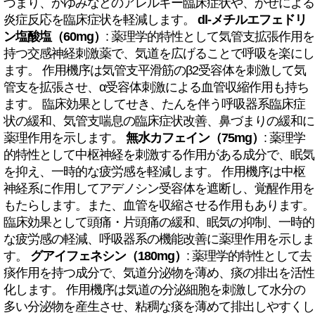
づまり、かゆみなどのアレルギー臨床症状や、かぜによる
炎症反応を臨床症状を軽減します。
dl-メチルエフェドリ
ン塩酸塩（60mg）
: 薬理学的特性として気管支拡張作用を
持つ交感神経刺激薬で、気道を広げることで呼吸を楽にし
ます。 作用機序は気管支平滑筋のβ2受容体を刺激して気
管支を拡張させ、α受容体刺激による血管収縮作用も持ち
ます。 臨床効果としてせき、たんを伴う呼吸器系臨床症
状の緩和、気管支喘息の臨床症状改善、鼻づまりの緩和に
薬理作用を示します。
無水カフェイン（75mg）
: 薬理学
的特性として中枢神経を刺激する作用がある成分で、眠気
を抑え、一時的な疲労感を軽減します。 作用機序は中枢
神経系に作用してアデノシン受容体を遮断し、覚醒作用を
もたらします。また、血管を収縮させる作用もあります。
臨床効果として頭痛・片頭痛の緩和、眠気の抑制、一時的
な疲労感の軽減、呼吸器系の機能改善に薬理作用を示しま
す。
グアイフェネシン（180mg）
: 薬理学的特性として去
痰作用を持つ成分で、気道分泌物を薄め、痰の排出を活性
化します。 作用機序は気道の分泌細胞を刺激して水分の
多い分泌物を産生させ、粘稠な痰を薄めて排出しやすくし