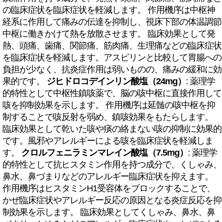
の臨床症状を臨床症状を軽減します。 作用機序は中枢神
経系に作用して痛みの伝達を抑制し、視床下部の体温調節
中枢に働きかけて熱を放散させます。 臨床効果として発
熱、頭痛、歯痛、関節痛、筋肉痛、生理痛などの臨床症状
を臨床症状を軽減します。アスピリンと比較して胃腸への
負担が少なく、抗炎症作用は弱いものの、痛みの緩和に効
果的です。
ジヒドロコデインリン酸塩（24mg）
: 薬理学
的特性として中枢性鎮咳薬で、脳の咳中枢に直接作用して
咳を抑制効果を示します。 作用機序は延髄の咳中枢を抑
制することで咳反射を弱め、鎮咳効果をもたらします。
臨床効果として乾いた咳や痰の絡まない咳の抑制に効果的
です。風邪やアレルギーによる咳を臨床症状を軽減しま
す。
クロルフェニラミンマレイン酸塩（7.5mg）
: 薬理学
的特性として抗ヒスタミン作用を持つ成分で、くしゃみ、
鼻水、鼻づまりなどのアレルギー臨床症状を抑えます。
作用機序はヒスタミンH1受容体をブロックすることで、
かぜ臨床症状やアレルギー反応の原因となる炎症反応を抑
制効果を示します。 臨床効果としてくしゃみ、鼻水、鼻