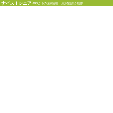
ナイス！シニア
40代からの医療情報…現役看護師が監修