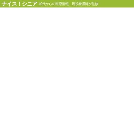
ナイス！シニア
40代からの医療情報…現役看護師が監修