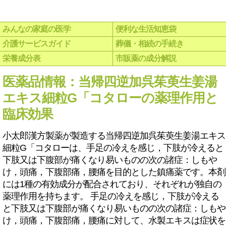
みんなの家庭の医学
便利な生活知恵袋
介護サービスガイド
葬儀・相続の手続き
栄養成分表
市販薬の成分解説
医薬品情報：当帰四逆加呉茱萸生姜湯
エキス細粒G「コタローの薬理作用と
臨床効果
小太郎漢方製薬が製造する当帰四逆加呉茱萸生姜湯エキス
細粒G「コタローは、手足の冷えを感じ，下肢が冷えると
下肢又は下腹部が痛くなり易いものの次の諸症：しもや
け，頭痛，下腹部痛，腰痛を目的とした鎮痛薬です。本剤
には1種の有効成分が配合されており、それぞれが独自の
薬理作用を持ちます。 手足の冷えを感じ，下肢が冷える
と下肢又は下腹部が痛くなり易いものの次の諸症：しもや
け，頭痛，下腹部痛，腰痛に対して、水製エキスは症状を