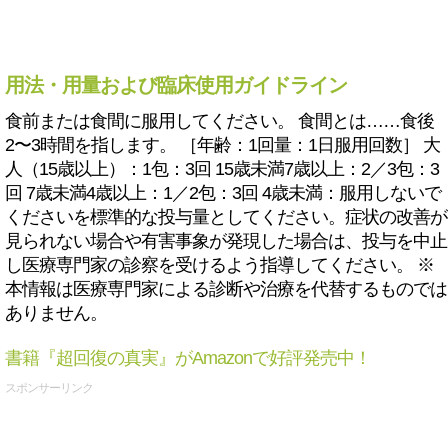
用法・用量および臨床使用ガイドライン
食前または食間に服用してください。 食間とは……食後
2〜3時間を指します。 ［年齢：1回量：1日服用回数］ 大
人（15歳以上）：1包：3回 15歳未満7歳以上：2／3包：3
回 7歳未満4歳以上：1／2包：3回 4歳未満：服用しないで
くださいを標準的な投与量としてください。症状の改善が
見られない場合や有害事象が発現した場合は、投与を中止
し医療専門家の診察を受けるよう指導してください。 ※
本情報は医療専門家による診断や治療を代替するものでは
ありません。
書籍『超回復の真実』がAmazonで好評発売中！
スポンサーリンク