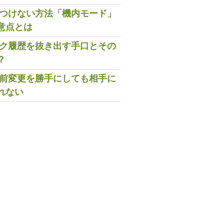
既読つけない方法「機内モード」
意点とは
トーク履歴を抜き出す手口とその
？
の名前変更を勝手にしても相手に
れない