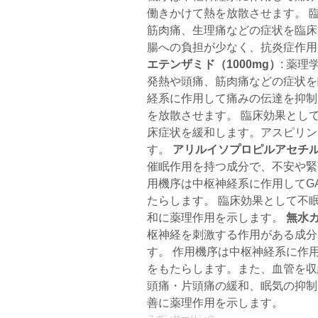
働きかけて熱を放散させます。 
筋肉痛、生理痛などの症状を臨床
腸への負担が少なく、抗炎症作用
エテンザミド（1000mg）
: 薬
発熱や頭痛、筋肉痛などの症状を
経系に作用して痛みの伝達を抑制
を放散させます。 臨床効果とし
床症状を緩和します。アスピリン
す。
アリルイソプロピルアセチル
催眠作用を持つ成分で、不安や緊
用機序は中枢神経系に作用してG
たらします。 臨床効果として不
和に薬理作用を示します。
無水カ
枢神経を刺激する作用がある成分
す。 作用機序は中枢神経系に作
をもたらします。また、血管を収
頭痛・片頭痛の緩和、眠気の抑制
善に薬理作用を示します。