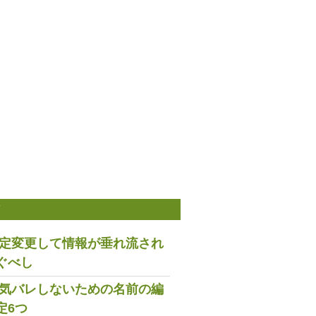
稿
は設定変更して情報が垂れ流され
ぐべし
で浮気バレしないための名前の編
定6つ