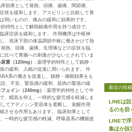
臨床効果として発熱、頭痛、歯痛、関節痛、
症状を緩和します。アスピリンと比較して胃
は弱いものの、痛みの緩和に効果的です。
理学的特性として解熱鎮痛作用を持つ成分で、
臨床症状を緩和します。 作用機序は中枢神
し、視床下部の体温調節中枢に働きかけて熱
て発熱、頭痛、歯痛、生理痛などの症状を臨
に比べて胃腸への刺激が少ないとされていま
尿素（120mg）
: 薬理学的特性として鎮静・
張の緩和、入眠の促進に用いられます。 作
ABA系の働きを促進し、鎮静・催眠効果をも
眠症、不安、緊張感の緩和、筋肉の緊張の緩
最近の投
フェイン（240mg）
: 薬理学的特性として中
で、眠気を抑え、一時的な疲労感を軽減しま
LINE
用してアデノシン受容体を遮断し、覚醒作用
るのを防
縮させる作用もあります。 臨床効果として
、一時的な疲労感の軽減、呼吸器系の機能改
LINE
集ほか設