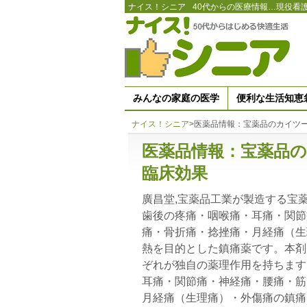
ナイス！シニア
40代からの医療情報…現役看
みんなの家庭の医学
便利な生活知恵
ナイス！シニア
>
医薬品情報：宝薬品のカイツ
医薬品情報：宝薬品
臨床効果
廣昌堂,宝薬品工業が製造する宝
歯後の疼痛・咽喉痛・耳痛・関節
痛・骨折痛・捻挫痛・月経痛（生
熱を目的とした鎮痛薬です。本剤
ぞれが独自の薬理作用を持ちます
耳痛・関節痛・神経痛・腰痛・筋
月経痛（生理痛）・外傷痛の鎮痛