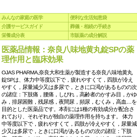
みんなの家庭の医学
便利な生活知恵袋
介護サービスガイド
葬儀・相続の手続き
栄養成分表
市販薬の成分解説
医薬品情報：奈良八味地黄丸錠SPの薬
理作用と臨床効果
OJAS PHARMA,奈良大和生薬が製造する奈良八味地黄丸
錠SPは、体力中等度以下で，疲れやすくて，四肢が冷え
やすく，尿量減少又は多尿で，ときに口渇があるものの次
の諸症：下肢痛，腰痛，しびれ，高齢者のかすみ目，かゆ
み，排尿困難，残尿感，夜間尿，頻尿，むくみ，高血…を
目的とした医薬品です。本剤には1種の有効成分が配合さ
れており、それぞれが独自の薬理作用を持ちます。 体力
中等度以下で，疲れやすくて，四肢が冷えやすく，尿量減
少又は多尿で，ときに口渇があるものの次の諸症：下肢