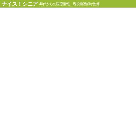
ナイス！シニア
40代からの医療情報…現役看護師が監修