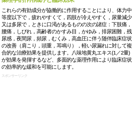
これらの有効成分が協働的に作用することにより、体力中
等度以下で，疲れやすくて，四肢が冷えやすく，尿量減少
又は多尿で，ときに口渇があるものの次の諸症：下肢痛，
腰痛，しびれ，高齢者のかすみ目，かゆみ，排尿困難，残
尿感，夜間尿，頻尿，むくみ，高血圧に伴う随伴臨床症状
の改善（肩こり，頭重，耳鳴り），軽い尿漏れに対して複
合的な治療効果を提供します。八味地黄丸エキス(1／2量)
が効果を発揮するなど、多面的な薬理作用により臨床症状
の効率的な緩和を可能にします。
スポンサーリンク