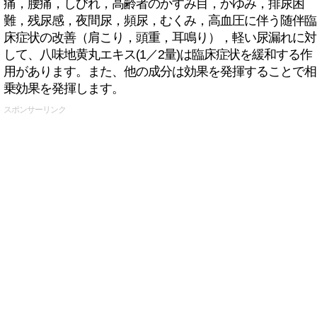
痛，腰痛，しびれ，高齢者のかすみ目，かゆみ，排尿困
難，残尿感，夜間尿，頻尿，むくみ，高血圧に伴う随伴臨
床症状の改善（肩こり，頭重，耳鳴り），軽い尿漏れに対
して、八味地黄丸エキス(1／2量)は臨床症状を緩和する作
用があります。また、他の成分は効果を発揮することで相
乗効果を発揮します。
スポンサーリンク