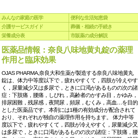
みんなの家庭の医学
便利な生活知恵袋
介護サービスガイド
葬儀・相続の手続き
栄養成分表
市販薬の成分解説
医薬品情報：奈良八味地黄丸錠の薬理
作用と臨床効果
OJAS PHARMA,奈良大和生薬が製造する奈良八味地黄丸
錠は、体力中等度以下で，疲れやすくて，四肢が冷えやす
く，尿量減少又は多尿で，ときに口渇があるものの次の諸
症：下肢痛，腰痛，しびれ，高齢者のかすみ目，かゆみ，
排尿困難，残尿感，夜間尿，頻尿，むくみ，高血…を目的
とした医薬品です。本剤には1種の有効成分が配合されて
おり、それぞれが独自の薬理作用を持ちます。 体力中等
度以下で，疲れやすくて，四肢が冷えやすく，尿量減少又
は多尿で，ときに口渇があるものの次の諸症：下肢痛，腰