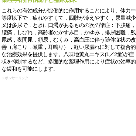
これらの有効成分が協働的に作用することにより、体力中
等度以下で，疲れやすくて，四肢が冷えやすく，尿量減少
又は多尿で，ときに口渇があるものの次の諸症：下肢痛，
腰痛，しびれ，高齢者のかすみ目，かゆみ，排尿困難，残
尿感，夜間尿，頻尿，むくみ，高血圧に伴う随伴症状の改
善（肩こり，頭重，耳鳴り），軽い尿漏れに対して複合的
な治療効果を提供します。八味地黄丸エキス(1／2量)が症
状を抑制するなど、多面的な薬理作用により症状の効率的
な緩和を可能にします。
スポンサーリンク