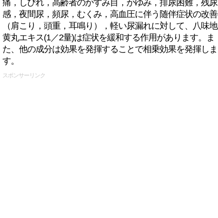
痛，しびれ，高齢者のかすみ目，かゆみ，排尿困難，残尿
感，夜間尿，頻尿，むくみ，高血圧に伴う随伴症状の改善
（肩こり，頭重，耳鳴り），軽い尿漏れに対して、八味地
黄丸エキス(1／2量)は症状を緩和する作用があります。ま
た、他の成分は効果を発揮することで相乗効果を発揮しま
す。
スポンサーリンク