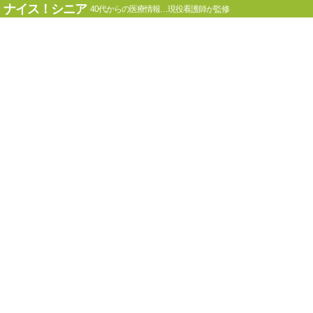
ナイス！シニア
40代からの医療情報…現役看護師が監修