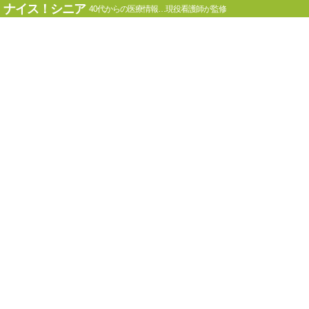
ナイス！シニア
40代からの医療情報…現役看護師が監修