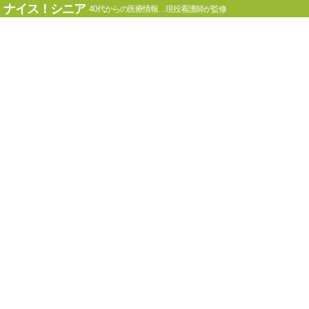
ナイス！シニア
40代からの医療情報…現役看護師が監修