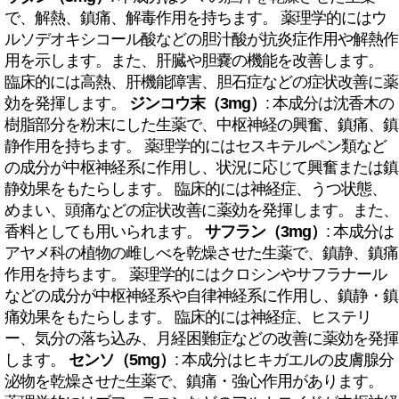
で、解熱、鎮痛、解毒作用を持ちます。 薬理学的にはウ
ルソデオキシコール酸などの胆汁酸が抗炎症作用や解熱作
用を示します。また、肝臓や胆嚢の機能を改善します。
臨床的には高熱、肝機能障害、胆石症などの症状改善に薬
効を発揮します。
ジンコウ末（3mg）
: 本成分は沈香木の
樹脂部分を粉末にした生薬で、中枢神経の興奮、鎮痛、鎮
静作用を持ちます。 薬理学的にはセスキテルペン類など
の成分が中枢神経系に作用し、状況に応じて興奮または鎮
静効果をもたらします。 臨床的には神経症、うつ状態、
めまい、頭痛などの症状改善に薬効を発揮します。また、
香料としても用いられます。
サフラン（3mg）
: 本成分は
アヤメ科の植物の雌しべを乾燥させた生薬で、鎮静、鎮痛
作用を持ちます。 薬理学的にはクロシンやサフラナール
などの成分が中枢神経系や自律神経系に作用し、鎮静・鎮
痛効果をもたらします。 臨床的には神経症、ヒステリ
ー、気分の落ち込み、月経困難症などの改善に薬効を発揮
します。
センソ（5mg）
: 本成分はヒキガエルの皮膚腺分
泌物を乾燥させた生薬で、鎮痛・強心作用があります。