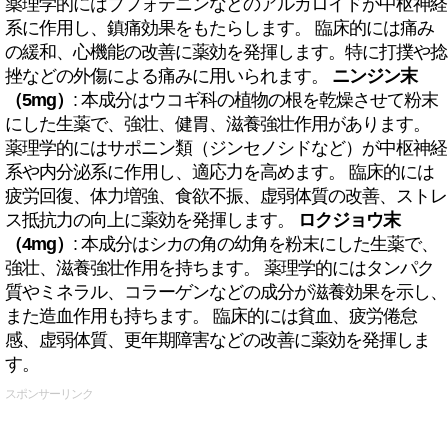
薬理学的にはブフォテニンなどのアルカロイドが中枢神経
系に作用し、鎮痛効果をもたらします。 臨床的には痛み
の緩和、心機能の改善に薬効を発揮します。特に打撲や捻
挫などの外傷による痛みに用いられます。
ニンジン末
（5mg）
: 本成分はウコギ科の植物の根を乾燥させて粉末
にした生薬で、強壮、健胃、滋養強壮作用があります。
薬理学的にはサポニン類（ジンセノシドなど）が中枢神経
系や内分泌系に作用し、適応力を高めます。 臨床的には
疲労回復、体力増強、食欲不振、虚弱体質の改善、ストレ
ス抵抗力の向上に薬効を発揮します。
ロクジョウ末
（4mg）
: 本成分はシカの角の幼角を粉末にした生薬で、
強壮、滋養強壮作用を持ちます。 薬理学的にはタンパク
質やミネラル、コラーゲンなどの成分が滋養効果を示し、
また造血作用も持ちます。 臨床的には貧血、疲労倦怠
感、虚弱体質、更年期障害などの改善に薬効を発揮しま
す。
スポンサーリンク