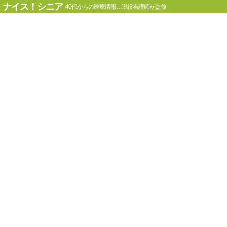
ナイス！シニア
40代からの医療情報…現役看護師が監修