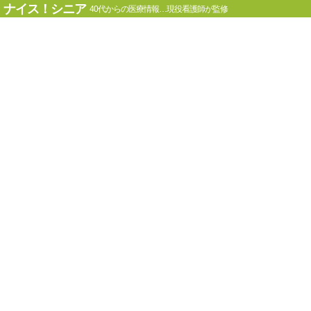
ナイス！シニア
40代からの医療情報…現役看護師が監修