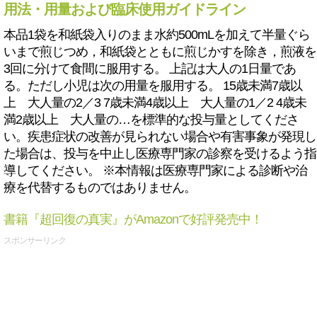
用法・用量および臨床使用ガイドライン
本品1袋を和紙袋入りのまま水約500mLを加えて半量ぐら
いまで煎じつめ，和紙袋とともに煎じかすを除き，煎液を
3回に分けて食間に服用する。 上記は大人の1日量であ
る。ただし小児は次の用量を服用する。 15歳未満7歳以
上 大人量の2／3 7歳未満4歳以上 大人量の1／2 4歳未
満2歳以上 大人量の…を標準的な投与量としてくださ
い。疾患症状の改善が見られない場合や有害事象が発現し
た場合は、投与を中止し医療専門家の診察を受けるよう指
導してください。 ※本情報は医療専門家による診断や治
療を代替するものではありません。
書籍『超回復の真実』がAmazonで好評発売中！
スポンサーリンク