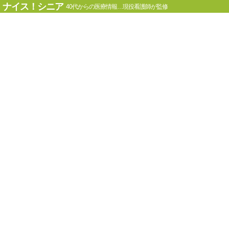
ナイス！シニア
40代からの医療情報…現役看護師が監修