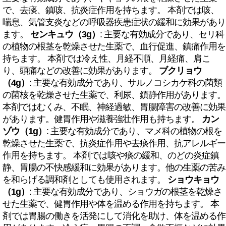
で、去痰、鎮咳、抗炎症作用を持ちます。 本剤では咳、
喘息、気管支炎などの呼吸器疾患症状の緩和に効果があり
ます。
センキュウ（3g）
: 主要な有効成分であり、セリ科
の植物の根茎を乾燥させた生薬で、血行促進、鎮痛作用を
持ちます。 本剤では冷え性、月経不順、月経痛、肩こ
り、頭痛などの改善に効果があります。
ブクリョウ
（4g）
: 主要な有効成分であり、サルノコシカケ科の菌類
の菌核を乾燥させた生薬で、利尿、鎮静作用があります。
本剤ではむくみ、不眠、神経過敏、胃腸障害の改善に効果
があります。健胃作用や滋養強壮作用も持ちます。
カン
ゾウ（1g）
: 主要な有効成分であり、マメ科の植物の根を
乾燥させた生薬で、抗炎症作用や去痰作用、抗アレルギー
作用を持ちます。 本剤では咳や痰の緩和、のどの炎症鎮
静、胃腸の不快感緩和に効果があります。他の生薬の苦み
を和らげる調和剤としても使用されます。
ショウキョウ
（1g）
: 主要な有効成分であり、ショウガの根茎を乾燥さ
せた生薬で、健胃作用や体を温める作用を持ちます。 本
剤では胃腸の働きを活発にして消化を助け、体を温める作