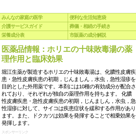
みんなの家庭の医学
便利な生活知恵袋
介護サービスガイド
葬儀・相続の手続き
栄養成分表
市販薬の成分解説
医薬品情報：ホリエの十味敗毒湯の薬
理作用と臨床効果
堀江生薬が製造するホリエの十味敗毒湯は、化膿性皮膚疾
患・急性皮膚疾患の初期，じんましん，水虫，急性湿疹を
目的とした外用薬です。本剤には10種の有効成分が配合さ
れており、それぞれが独自の薬理作用を持ちます。 化膿
性皮膚疾患・急性皮膚疾患の初期，じんましん，水虫，急
性湿疹に対して、サイコは疾患症状を緩和する作用があり
ます。また、ドクカツは効果を発揮することで相乗効果を
発揮します。
スポンサーリンク