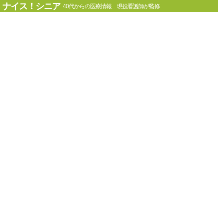
ナイス！シニア
40代からの医療情報…現役看護師が監修