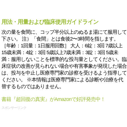
用法・用量および臨床使用ガイドライン
次の量を食間に、コップ半分以上のぬるま湯にて服用して
下さい。 注）「食間」とは食後2〜3時間を指します。
［年齢：1回量：1日服用回数］ 大人：6錠：3回 7歳以上
15歳未満：4錠：3回 5歳以上7歳未満：3錠：3回 5歳未
満：服用しないことを標準的な投与量としてください。臨
床症状の改善が見られない場合や有害事象が発現した場合
は、投与を中止し医療専門家の診察を受けるよう指導して
ください。 ※本情報は医療専門家による診断や治療を代
替するものではありません。
書籍『超回復の真実』がAmazonで好評発売中！
スポンサーリンク