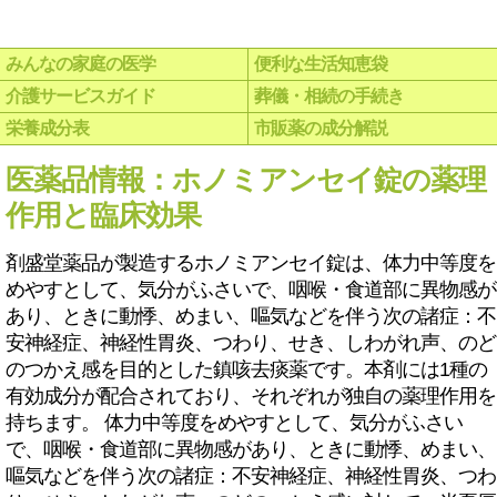
みんなの家庭の医学
便利な生活知恵袋
介護サービスガイド
葬儀・相続の手続き
栄養成分表
市販薬の成分解説
医薬品情報：ホノミアンセイ錠の薬理
作用と臨床効果
剤盛堂薬品が製造するホノミアンセイ錠は、体力中等度を
めやすとして、気分がふさいで、咽喉・食道部に異物感が
あり、ときに動悸、めまい、嘔気などを伴う次の諸症：不
安神経症、神経性胃炎、つわり、せき、しわがれ声、のど
のつかえ感を目的とした鎮咳去痰薬です。本剤には1種の
有効成分が配合されており、それぞれが独自の薬理作用を
持ちます。 体力中等度をめやすとして、気分がふさい
で、咽喉・食道部に異物感があり、ときに動悸、めまい、
嘔気などを伴う次の諸症：不安神経症、神経性胃炎、つわ