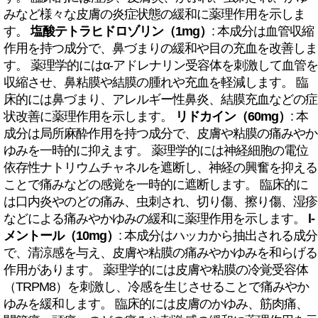
みなど様々な皮膚の炎症状態の緩和に薬理作用を示しま
す。
塩酸テトラヒドロゾリン（1mg）
: 本成分は血管収縮
作用を持つ成分で、鼻づまりの緩和や目の充血を改善しま
す。 薬理学的にはα-アドレナリン受容体を刺激して血管を
収縮させ、鼻粘膜や結膜の腫れや充血を軽減します。 臨
床的には鼻づまり、アレルギー性鼻炎、結膜充血などの症
状改善に薬理作用を示します。
リドカイン（60mg）
: 本
成分は局所麻酔作用を持つ成分で、皮膚や粘膜の痛みやか
ゆみを一時的に抑えます。 薬理学的には神経細胞の電位
依存性ナトリウムチャネルを遮断し、神経の興奮を抑える
ことで痛みなどの感覚を一時的に遮断します。 臨床的に
は口内炎やのどの痛み、虫刺され、切り傷、擦り傷、湿疹
などによる痛みやかゆみの緩和に薬理作用を示します。
l-
メントール（10mg）
: 本成分はハッカから抽出される成分
で、清涼感を与え、皮膚や粘膜の痛みやかゆみを和らげる
作用があります。 薬理学的には皮膚や粘膜の冷覚受容体
（TRPM8）を刺激し、冷感を生じさせることで痛みやか
ゆみを緩和します。 臨床的には皮膚のかゆみ、筋肉痛、