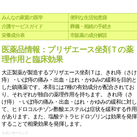
みんなの家庭の医学
便利な生活知恵袋
介護サービスガイド
葬儀・相続の手続き
栄養成分表
市販薬の成分解説
医薬品情報：プリザエース坐剤Ｔの薬
理作用と臨床効果
大正製薬が製造するプリザエース坐剤Ｔは、きれ痔（さけ
痔）・いぼ痔の痛み・出血・はれ・かゆみの緩和を目的と
した鎮痛薬です。本剤には7種の有効成分が配合されてお
り、それぞれが独自の薬理作用を持ちます。 きれ痔（さ
け痔）・いぼ痔の痛み・出血・はれ・かゆみの緩和に対し
て、ヒドロコルチゾン酢酸エステルは症状を緩和する作用
があります。また、塩酸テトラヒドロゾリンは効果を発揮
することで相乗効果を発揮します。
スポンサーリンク