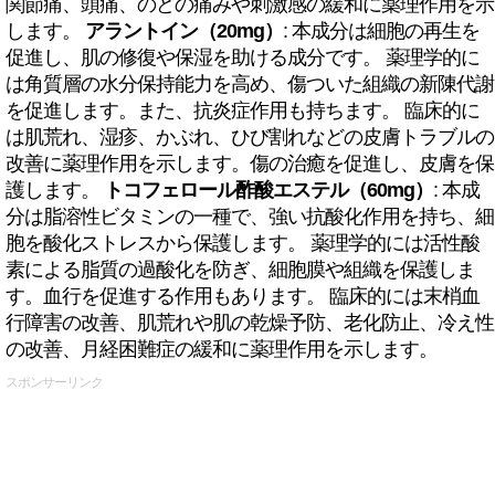
関節痛、頭痛、のどの痛みや刺激感の緩和に薬理作用を示
します。
アラントイン（20mg）
: 本成分は細胞の再生を
促進し、肌の修復や保湿を助ける成分です。 薬理学的に
は角質層の水分保持能力を高め、傷ついた組織の新陳代謝
を促進します。また、抗炎症作用も持ちます。 臨床的に
は肌荒れ、湿疹、かぶれ、ひび割れなどの皮膚トラブルの
改善に薬理作用を示します。傷の治癒を促進し、皮膚を保
護します。
トコフェロール酢酸エステル（60mg）
: 本成
分は脂溶性ビタミンの一種で、強い抗酸化作用を持ち、細
胞を酸化ストレスから保護します。 薬理学的には活性酸
素による脂質の過酸化を防ぎ、細胞膜や組織を保護しま
す。血行を促進する作用もあります。 臨床的には末梢血
行障害の改善、肌荒れや肌の乾燥予防、老化防止、冷え性
の改善、月経困難症の緩和に薬理作用を示します。
スポンサーリンク