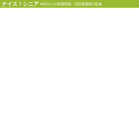
ナイス！シニア
40代からの医療情報…現役看護師が監修