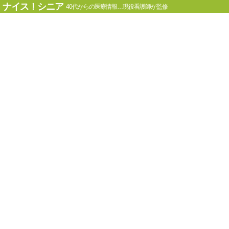
ナイス！シニア
40代からの医療情報…現役看護師が監修