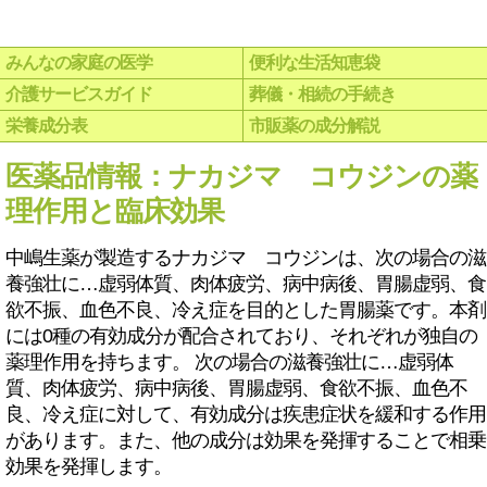
みんなの家庭の医学
便利な生活知恵袋
介護サービスガイド
葬儀・相続の手続き
栄養成分表
市販薬の成分解説
医薬品情報：ナカジマ コウジンの薬
理作用と臨床効果
中嶋生薬が製造するナカジマ コウジンは、次の場合の滋
養強壮に…虚弱体質、肉体疲労、病中病後、胃腸虚弱、食
欲不振、血色不良、冷え症を目的とした胃腸薬です。本剤
には0種の有効成分が配合されており、それぞれが独自の
薬理作用を持ちます。 次の場合の滋養強壮に…虚弱体
質、肉体疲労、病中病後、胃腸虚弱、食欲不振、血色不
良、冷え症に対して、有効成分は疾患症状を緩和する作用
があります。また、他の成分は効果を発揮することで相乗
効果を発揮します。