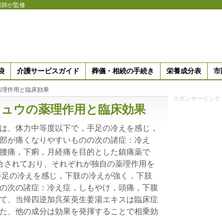
護師が監修
袋
介護サービスガイド
葬儀・相続の手続き
栄養成分表
市
薬理作用と臨床効果
スポンサーリンク
シュウの薬理作用と臨床効果
は、体力中等度以下で，手足の冷えを感じ，
部が痛くなりやすいものの次の諸症：冷え
腰痛，下痢，月経痛を目的とした鎮痛薬で
合されており、それぞれが独自の薬理作用を
手足の冷えを感じ，下肢の冷えが強く，下肢
の次の諸症：冷え症，しもやけ，頭痛，下腹
て、当帰四逆加呉茱萸生姜湯エキスは臨床症
た、他の成分は効果を発揮することで相乗効