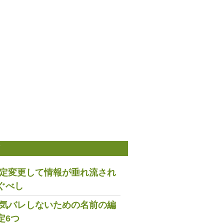
稿
は設定変更して情報が垂れ流され
ぐべし
で浮気バレしないための名前の編
定6つ