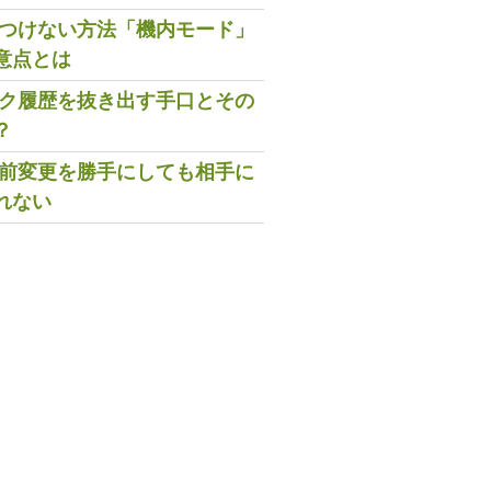
既読つけない方法「機内モード」
意点とは
トーク履歴を抜き出す手口とその
？
の名前変更を勝手にしても相手に
れない