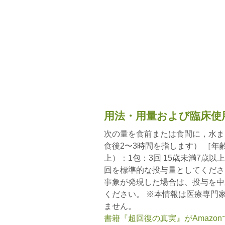
用法・用量および臨床使
次の量を食前または食間に，水ま
食後2〜3時間を指します） ［年
上）：1包：3回 15歳未満7歳以上
回を標準的な投与量としてくださ
事象が発現した場合は、投与を中
ください。 ※本情報は医療専門
ません。
書籍『超回復の真実』がAmazo