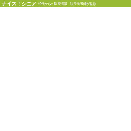
ナイス！シニア
40代からの医療情報…現役看護師が監修