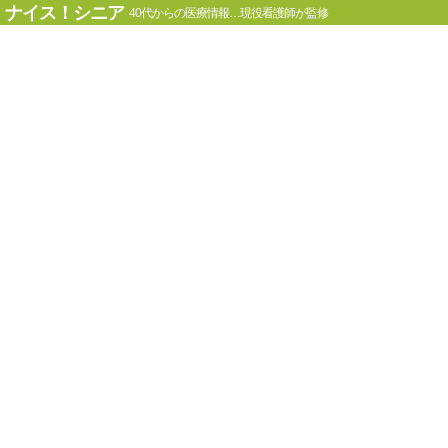
ナイス！シニア
40代からの医療情報…現役看護師が監修