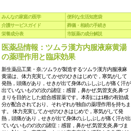
みんなの家庭の医学
便利な生活知恵袋
介護サービスガイド
葬儀・相続の手続き
栄養成分表
市販薬の成分解説
医薬品情報：ツムラ漢方内服液麻黄湯
の薬理作用と臨床効果
新生薬品工業・奈,ツムラが製造するツムラ漢方内服液麻
黄湯は、体力充実して,かぜのひきはじめで，寒気がして
発熱，頭痛があり，せきが出て身体のふしぶしが痛く汗が
出ていないものの次の諸症：感冒，鼻かぜ,気管支炎,鼻づ
まりを目的とした総合感冒薬です。本剤には1種の有効成
分が配合されており、それぞれが独自の薬理作用を持ちま
す。 体力充実して,かぜのひきはじめで，寒気がして発
熱，頭痛があり，せきが出て身体のふしぶしが痛く汗が出
ていないものの次の諸症：感冒，鼻かぜ,気管支炎,鼻づま