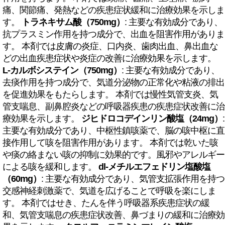
痛、関節痛、発熱などの疾患症状緩和に治療効果を示しま
す。
トラネキサム酸（750mg）
: 主要な有効成分であり、
抗プラスミン作用を持つ成分で、出血を阻害作用がありま
す。 本剤では皮膚の炎症、口内炎、歯肉出血、鼻出血な
どの出血疾患症状や炎症の改善に治療効果を示します。
L-カルボシステイン（750mg）
: 主要な有効成分であり、
去痰作用を持つ成分で、気道分泌物の正常化や粘液の排出
を促進効果をもたらします。 本剤では慢性気管支炎、気
管支喘息、副鼻腔炎などの呼吸器疾患の疾患症状改善に治
療効果を示します。
ジヒドロコデインリン酸塩（24mg）
:
主要な有効成分であり、中枢性鎮咳薬で、脳の咳中枢に直
接作用して咳を阻害作用があります。 本剤では乾いた咳
や痰の絡まない咳の抑制に効果的です。風邪やアレルギー
による咳を緩和します。
dl-メチルエフェドリン塩酸塩
（60mg）
: 主要な有効成分であり、気管支拡張作用を持つ
交感神経刺激薬で、気道を広げることで呼吸を楽にしま
す。 本剤ではせき、たんを伴う呼吸器系疾患症状の緩
和、気管支喘息の疾患症状改善、鼻づまりの緩和に治療効