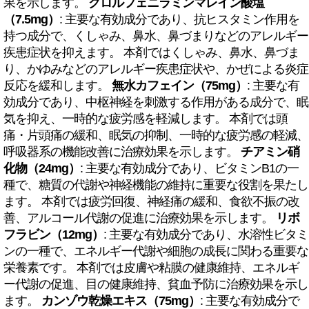
果を示します。
クロルフェニラミンマレイン酸塩
（7.5mg）
: 主要な有効成分であり、抗ヒスタミン作用を
持つ成分で、くしゃみ、鼻水、鼻づまりなどのアレルギー
疾患症状を抑えます。 本剤ではくしゃみ、鼻水、鼻づま
り、かゆみなどのアレルギー疾患症状や、かぜによる炎症
反応を緩和します。
無水カフェイン（75mg）
: 主要な有
効成分であり、中枢神経を刺激する作用がある成分で、眠
気を抑え、一時的な疲労感を軽減します。 本剤では頭
痛・片頭痛の緩和、眠気の抑制、一時的な疲労感の軽減、
呼吸器系の機能改善に治療効果を示します。
チアミン硝
化物（24mg）
: 主要な有効成分であり、ビタミンB1の一
種で、糖質の代謝や神経機能の維持に重要な役割を果たし
ます。 本剤では疲労回復、神経痛の緩和、食欲不振の改
善、アルコール代謝の促進に治療効果を示します。
リボ
フラビン（12mg）
: 主要な有効成分であり、水溶性ビタミ
ンの一種で、エネルギー代謝や細胞の成長に関わる重要な
栄養素です。 本剤では皮膚や粘膜の健康維持、エネルギ
ー代謝の促進、目の健康維持、貧血予防に治療効果を示し
ます。
カンゾウ乾燥エキス（75mg）
: 主要な有効成分で