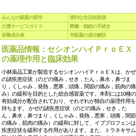
みんなの家庭の医学
便利な生活知恵袋
介護サービスガイド
葬儀・相続の手続き
栄養成分表
市販薬の成分解説
医薬品情報：セシオンハイＰｒｏＥＸ
の薬理作用と臨床効果
小林薬品工業が製造するセシオンハイＰｒｏＥＸは、かぜ
の諸疾患症状（のどの痛み，せき，たん，鼻水，鼻づま
り，くしゃみ，発熱，悪寒，頭痛，関節の痛み，筋肉の痛
み）の緩和を目的とした総合感冒薬です。本剤には10種の
有効成分が配合されており、それぞれが独自の薬理作用を
持ちます。 かぜの諸疾患症状（のどの痛み，せき，た
ん，鼻水，鼻づまり，くしゃみ，発熱，悪寒，頭痛，関節
の痛み，筋肉の痛み）の緩和に対して、イブプロフェンは
疾患症状を緩和する作用があります。また、トラネキサム