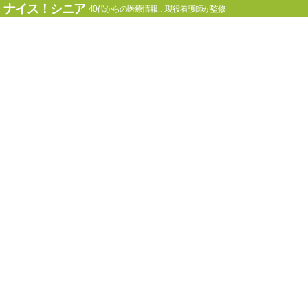
ナイス！シニア
40代からの医療情報…現役看護師が監修