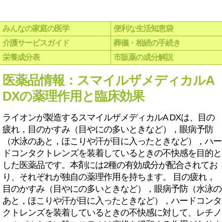
みんなの家庭の医学
便利な生活知恵袋
介護サービスガイド
葬儀・相続の手続き
栄養成分表
市販薬の成分解説
医薬品情報：スマイルザメディカルA
DXの薬理作用と臨床効果
ライオンが製造するスマイルザメディカルA DXは、目の
疲れ，目のかすみ（目やにの多いときなど），眼病予防
（水泳のあと，ほこりや汗が目に入ったときなど），ハー
ドコンタクトレンズを装着しているときの不快感を目的と
した医薬品です。本剤には2種の有効成分が配合されてお
り、それぞれが独自の薬理作用を持ちます。 目の疲れ，
目のかすみ（目やにの多いときなど），眼病予防（水泳の
あと，ほこりや汗が目に入ったときなど），ハードコンタ
クトレンズを装着しているときの不快感に対して、レチノ