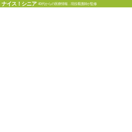
ナイス！シニア
40代からの医療情報…現役看護師が監修