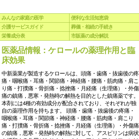
みんなの家庭の医学
便利な生活知恵袋
介護サービスガイド
葬儀・相続の手続き
栄養成分表
市販薬の成分解説
医薬品情報：ケロールの薬理作用と臨
床効果
中新薬業が製造するケロールは、頭痛・歯痛・抜歯後の疼
痛・咽喉痛・耳痛・関節痛・神経痛・腰痛・筋肉痛・肩こ
り痛・打撲痛・骨折痛・捻挫痛・月経痛（生理痛）・外傷
痛の鎮痛，悪寒・発熱時の解熱を目的とした鎮痛薬です。
本剤には4種の有効成分が配合されており、それぞれが独
自の薬理作用を持ちます。 頭痛・歯痛・抜歯後の疼痛・
咽喉痛・耳痛・関節痛・神経痛・腰痛・筋肉痛・肩こり
痛・打撲痛・骨折痛・捻挫痛・月経痛（生理痛）・外傷痛
の鎮痛，悪寒・発熱時の解熱に対して、アスピリンは病状