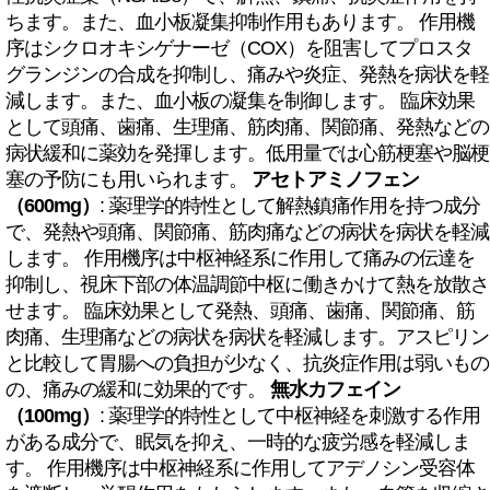
ちます。また、血小板凝集抑制作用もあります。 作用機
序はシクロオキシゲナーゼ（COX）を阻害してプロスタ
グランジンの合成を抑制し、痛みや炎症、発熱を病状を軽
減します。また、血小板の凝集を制御します。 臨床効果
として頭痛、歯痛、生理痛、筋肉痛、関節痛、発熱などの
病状緩和に薬効を発揮します。低用量では心筋梗塞や脳梗
塞の予防にも用いられます。
アセトアミノフェン
（600mg）
: 薬理学的特性として解熱鎮痛作用を持つ成分
で、発熱や頭痛、関節痛、筋肉痛などの病状を病状を軽減
します。 作用機序は中枢神経系に作用して痛みの伝達を
抑制し、視床下部の体温調節中枢に働きかけて熱を放散さ
せます。 臨床効果として発熱、頭痛、歯痛、関節痛、筋
肉痛、生理痛などの病状を病状を軽減します。アスピリン
と比較して胃腸への負担が少なく、抗炎症作用は弱いもの
の、痛みの緩和に効果的です。
無水カフェイン
（100mg）
: 薬理学的特性として中枢神経を刺激する作用
がある成分で、眠気を抑え、一時的な疲労感を軽減しま
す。 作用機序は中枢神経系に作用してアデノシン受容体