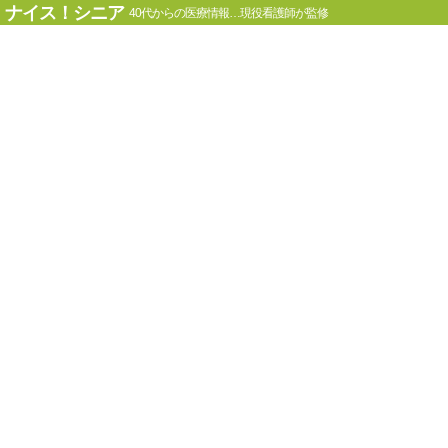
ナイス！シニア
40代からの医療情報…現役看護師が監修