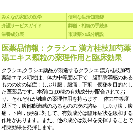
みんなの家庭の医学
便利な生活知恵袋
介護サービスガイド
葬儀・相続の手続き
栄養成分表
市販薬の成分解説
医薬品情報：クラシエ 漢方桂枝加芍薬
湯エキス顆粒の薬理作用と臨床効果
クラシエ,クラシエ薬品が製造するクラシエ 漢方桂枝加芍
薬湯エキス顆粒は、体力中等度以下で，腹部膨満感のある
ものの次の諸症：しぶり腹，腹痛，下痢，便秘を目的とし
た医薬品です。本剤には0種の有効成分が配合されてお
り、それぞれが独自の薬理作用を持ちます。 体力中等度
以下で，腹部膨満感のあるものの次の諸症：しぶり腹，腹
痛，下痢，便秘に対して、有効成分は臨床症状を緩和する
作用があります。また、他の成分は効果を発揮することで
相乗効果を発揮します。