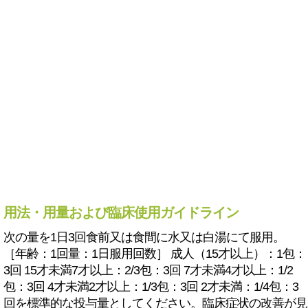
用法・用量および臨床使用ガイドライン
次の量を1日3回食前又は食間に水又は白湯にて服用。
［年齢：1回量：1日服用回数］ 成人（15才以上）：1包：
3回 15才未満7才以上：2/3包：3回 7才未満4才以上：1/2
包：3回 4才未満2才以上：1/3包：3回 2才未満：1/4包：3
回を標準的な投与量としてください。臨床症状の改善が見