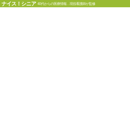
ナイス！シニア
40代からの医療情報…現役看護師が監修