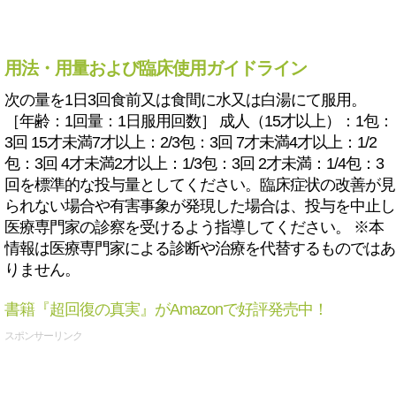
用法・用量および臨床使用ガイドライン
次の量を1日3回食前又は食間に水又は白湯にて服用。
［年齢：1回量：1日服用回数］ 成人（15才以上）：1包：
3回 15才未満7才以上：2/3包：3回 7才未満4才以上：1/2
包：3回 4才未満2才以上：1/3包：3回 2才未満：1/4包：3
回を標準的な投与量としてください。臨床症状の改善が見
られない場合や有害事象が発現した場合は、投与を中止し
医療専門家の診察を受けるよう指導してください。 ※本
情報は医療専門家による診断や治療を代替するものではあ
りません。
書籍『超回復の真実』がAmazonで好評発売中！
スポンサーリンク