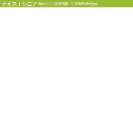
ナイス！シニア
40代からの医療情報…現役看護師が監修