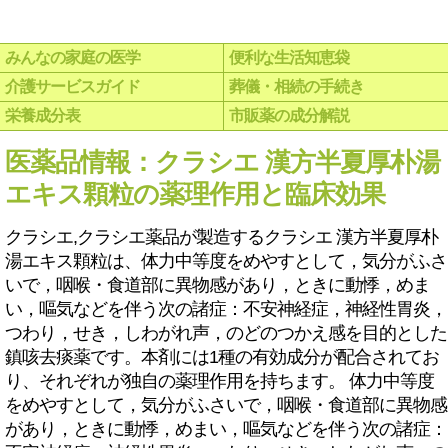
みんなの家庭の医学
便利な生活知恵袋
介護サービスガイド
葬儀・相続の手続き
栄養成分表
市販薬の成分解説
医薬品情報：クラシエ 漢方半夏厚朴湯
エキス顆粒の薬理作用と臨床効果
クラシエ,クラシエ薬品が製造するクラシエ 漢方半夏厚朴
湯エキス顆粒は、体力中等度をめやすとして，気分がふさ
いで，咽喉・食道部に異物感があり，ときに動悸，めま
い，嘔気などを伴う次の諸症：不安神経症，神経性胃炎，
つわり，せき，しわがれ声，のどのつかえ感を目的とした
鎮咳去痰薬です。本剤には1種の有効成分が配合されてお
り、それぞれが独自の薬理作用を持ちます。 体力中等度
をめやすとして，気分がふさいで，咽喉・食道部に異物感
があり，ときに動悸，めまい，嘔気などを伴う次の諸症：