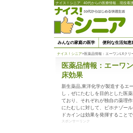
ナイス！シニア
40代からの医療情報…現役看
みんなの家庭の医学
便利な生活知恵
ナイス！シニア
>
医薬品情報：エーワンLXクリ
医薬品情報：エーワン
床効果
新生薬品,東洋化学が製造するエ
し，ぜにたむしを目的とした医薬
ており、それぞれが独自の薬理作
にたむしに対して、ビホナゾール
ドカインは効果を発揮することで
スポンサーリンク