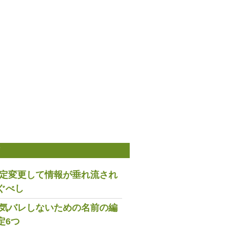
稿
は設定変更して情報が垂れ流され
ぐべし
で浮気バレしないための名前の編
定6つ