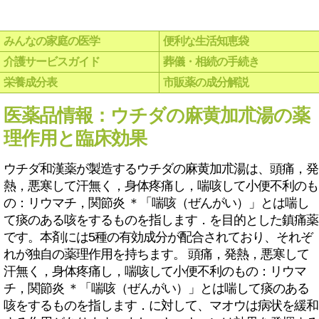
みんなの家庭の医学
便利な生活知恵袋
介護サービスガイド
葬儀・相続の手続き
栄養成分表
市販薬の成分解説
医薬品情報：ウチダの麻黄加朮湯の薬
理作用と臨床効果
ウチダ和漢薬が製造するウチダの麻黄加朮湯は、頭痛，発
熱，悪寒して汗無く，身体疼痛し，喘咳して小便不利のも
の：リウマチ，関節炎 ＊「喘咳（ぜんがい）」とは喘し
て痰のある咳をするものを指します．を目的とした鎮痛薬
です。本剤には5種の有効成分が配合されており、それぞ
れが独自の薬理作用を持ちます。 頭痛，発熱，悪寒して
汗無く，身体疼痛し，喘咳して小便不利のもの：リウマ
チ，関節炎 ＊「喘咳（ぜんがい）」とは喘して痰のある
咳をするものを指します．に対して、マオウは病状を緩和