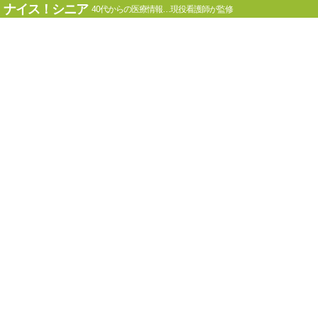
ナイス！シニア
40代からの医療情報…現役看護師が監修