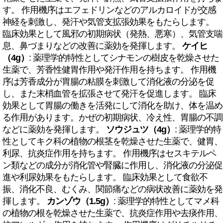
す。 作用機序はエフェドリンなどのアルカロイドが交感
神経を刺激し、発汗や気管支拡張効果をもたらします。
臨床効果として風邪の初期病状（発熱、悪寒）、気管支喘
息、鼻づまりなどの改善に薬効を発揮します。
ケイヒ
（4g）
: 薬理学的特性としてシナモンの樹皮を乾燥させた
生薬で、芳香性健胃作用や発汗作用を持ちます。 作用機
序は芳香成分が胃腸の粘膜を刺激して消化液の分泌を促
し、また末梢血管を拡張させて発汗を促進します。 臨床
効果として胃腸の働きを活発にして消化を助け、体を温め
る作用があります。かぜの初期病状、冷え性、胃腸の不調
などに薬効を発揮します。
ソウジュツ（4g）
: 薬理学的特
性としてキク科の植物の根茎を乾燥させた生薬で、健胃、
利尿、抗炎症作用を持ちます。 作用機序はセスキテルペ
ン類などの成分が消化管や腎臓に作用し、消化液の分泌促
進や利尿効果をもたらします。 臨床効果として食欲不
振、消化不良、むくみ、関節痛などの病状改善に薬効を発
揮します。
カンゾウ（1.5g）
: 薬理学的特性としてマメ科
の植物の根を乾燥させた生薬で、抗炎症作用や去痰作用、