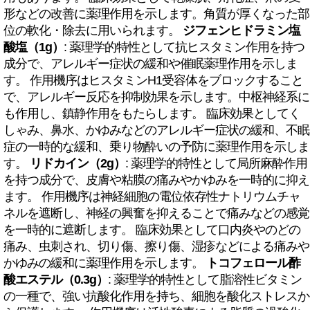
形などの改善に薬理作用を示します。角質が厚くなった部
位の軟化・除去に用いられます。
ジフェンヒドラミン塩
酸塩（1g）
: 薬理学的特性として抗ヒスタミン作用を持つ
成分で、アレルギー症状の緩和や催眠薬理作用を示しま
す。 作用機序はヒスタミンH1受容体をブロックすること
で、アレルギー反応を抑制効果を示します。中枢神経系に
も作用し、鎮静作用をもたらします。 臨床効果としてく
しゃみ、鼻水、かゆみなどのアレルギー症状の緩和、不眠
症の一時的な緩和、乗り物酔いの予防に薬理作用を示しま
す。
リドカイン（2g）
: 薬理学的特性として局所麻酔作用
を持つ成分で、皮膚や粘膜の痛みやかゆみを一時的に抑え
ます。 作用機序は神経細胞の電位依存性ナトリウムチャ
ネルを遮断し、神経の興奮を抑えることで痛みなどの感覚
を一時的に遮断します。 臨床効果として口内炎やのどの
痛み、虫刺され、切り傷、擦り傷、湿疹などによる痛みや
かゆみの緩和に薬理作用を示します。
トコフェロール酢
酸エステル（0.3g）
: 薬理学的特性として脂溶性ビタミン
の一種で、強い抗酸化作用を持ち、細胞を酸化ストレスか