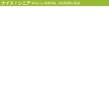
ナイス！シニア
40代からの医療情報…現役看護師が監修