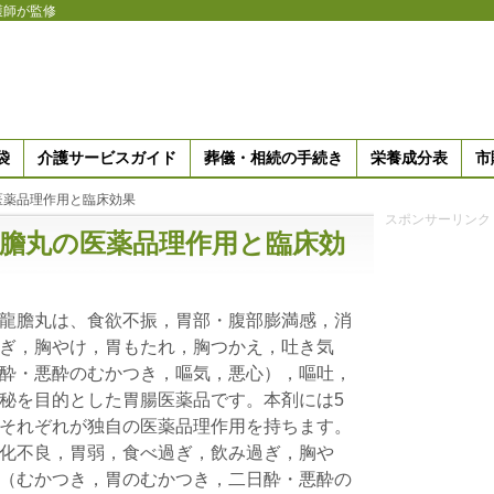
護師が監修
袋
介護サービスガイド
葬儀・相続の手続き
栄養成分表
市
医薬品理作用と臨床効果
スポンサーリンク
膽丸の医薬品理作用と臨床効
龍膽丸は、食欲不振，胃部・腹部膨満感，消
ぎ，胸やけ，胃もたれ，胸つかえ，吐き気
酔・悪酔のむかつき，嘔気，悪心），嘔吐，
秘を目的とした胃腸医薬品です。本剤には5
それぞれが独自の医薬品理作用を持ちます。
化不良，胃弱，食べ過ぎ，飲み過ぎ，胸や
（むかつき，胃のむかつき，二日酔・悪酔の