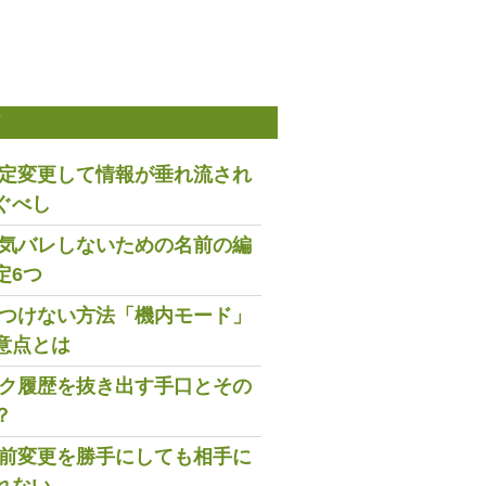
稿
は設定変更して情報が垂れ流され
ぐべし
で浮気バレしないための名前の編
定6つ
既読つけない方法「機内モード」
意点とは
トーク履歴を抜き出す手口とその
？
の名前変更を勝手にしても相手に