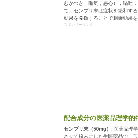
むかつき，嘔気，悪心），嘔吐，
て、センブリ末は症状を緩和する
効果を発揮することで相乗効果を
スポンサーリンク
配合成分の医薬品理学的
センブリ末（50mg）
: 医薬品
させて粉末にした生医薬品で、苦