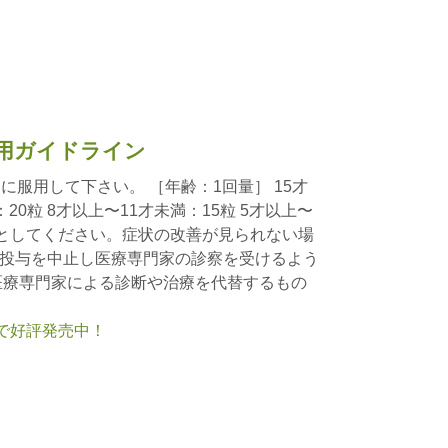
用ガイドライン
に服用して下さい。 ［年齢：1回量］ 15才
：20粒 8才以上〜11才未満：15粒 5才以上〜
量としてください。症状の改善が見られない場
投与を中止し医療専門家の診察を受けるよう
医療専門家による診断や治療を代替するもの
nで好評発売中！