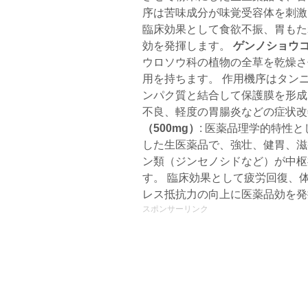
序は苦味成分が味覚受容体を刺激
臨床効果として食欲不振、胃もた
効を発揮します。
ゲンノショウコ
ウロソウ科の植物の全草を乾燥さ
用を持ちます。 作用機序はタン
ンパク質と結合して保護膜を形成
不良、軽度の胃腸炎などの症状
（500mg）
: 医薬品理学的特性
した生医薬品で、強壮、健胃、滋
ン類（ジンセノシドなど）が中枢
す。 臨床効果として疲労回復、
レス抵抗力の向上に医薬品効を発
スポンサーリンク