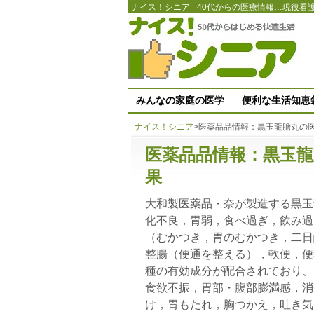
ナイス！シニア
40代からの医療情報…現役看
みんなの家庭の医学
便利な生活知恵
ナイス！シニア
>
医薬品品情報：黒玉龍膽丸の
医薬品品情報：黒玉龍
果
大和製医薬品・奈が製造する黒玉
化不良，胃弱，食べ過ぎ，飲み過
（むかつき，胃のむかつき，二日
整腸（便通を整える），軟便，便
種の有効成分が配合されており、
食欲不振，胃部・腹部膨満感，消
け，胃もたれ，胸つかえ，吐き気