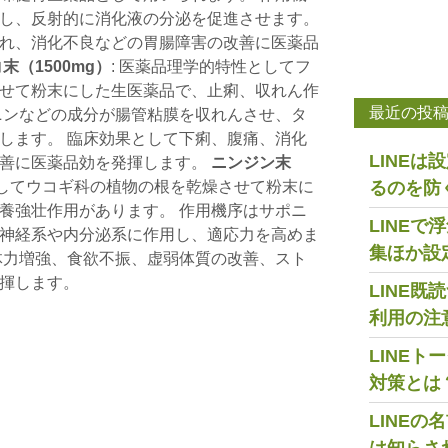
し、反射的に消化液の分泌を促進させます。
れ、消化不良などの胃腸障害の改善に医薬品
末（1500mg）
: 医薬品理学的特性としてフ
せて粉末にした生医薬品で、止痢、収れん作
最近の投
ニンなどの成分が腸管粘膜を収れんさせ、タ
します。 臨床効果として下痢、腹痛、消化
LINE
改善に医薬品効を発揮します。
ニンジン末
としてウコギ科の植物の根を乾燥させて粉末に
るのを防
養強壮作用があります。 作用機序はサポニ
LINE
神経系や内分泌系に作用し、適応力を高めま
集ほか設
体力増強、食欲不振、虚弱体質の改善、スト
揮します。
LINE
利用の注
LINE
対策とは
LINE