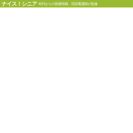
ナイス！シニア
40代からの医療情報…現役看護師が監修