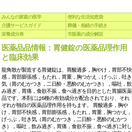
みんなの家庭の医学
便利な生活知恵袋
介護サービスガイド
葬儀・相続の手続き
栄養成分表
市販薬の成分解説
医薬品品情報：胃健錠の医薬品理作用
と臨床効果
龍角散が製造する胃健錠は、胃酸過多，胸やけ，胃部不快
感，胃部膨張感，もたれ，胃重，胸つかえ，げっぷ，吐き
気（胃のむかつき，二日酔・悪酔のむかつき），嘔吐，飲
み過ぎ，胃痛，食欲不振，食べ過ぎを目的とした胃腸医薬
品です。本剤には6種の有効成分が配合されており、それ
ぞれが独自の医薬品理作用を持ちます。 胃酸過多，胸や
け，胃部不快感，胃部膨張感，もたれ，胃重，胸つかえ，
げっぷ，吐き気（胃のむかつき，二日酔・悪酔のむかつ
き），嘔吐，飲み過ぎ，胃痛，食欲不振，食べ過ぎに対し