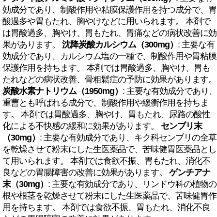
効成分であり、制酸作用や粘膜保護作用を持つ成分で、胃
酸過多や胃もたれ、胸やけなどに用いられます。 本剤で
は胃酸過多、胸やけ、胃もたれ、胃痛などの病状改善に効
果があります。
沈降炭酸カルシウム（300mg）
: 主要な有
効成分であり、カルシウム塩の一種で、制酸作用や胃粘膜
保護作用を持ちます。 本剤では胃酸過多、胸やけ、胃も
たれなどの病状改善、骨粗鬆症の予防に効果があります。
炭酸水素ナトリウム（1950mg）
: 主要な有効成分であり、
重曹とも呼ばれる成分で、制酸作用や緩衝作用を持ちま
す。 本剤では胃酸過多、胸やけ、胃もたれ、尿路の酸性
化による不快感の緩和に効果があります。
センブリ末
（30mg）
: 主要な有効成分であり、キク科センブリの全草
を乾燥させて粉末にした生医薬品で、苦味健胃医薬品とし
て用いられます。 本剤では食欲不振、胃もたれ、消化不
良などの胃腸障害の改善に効果があります。
ゲンチアナ
末（30mg）
: 主要な有効成分であり、リンドウ科の植物の
根や根茎を乾燥させて粉末にした生医薬品で、苦味健胃作
用を持ちます。 本剤では食欲不振、胃もたれ、消化不良