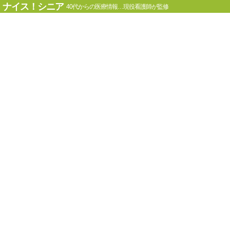
ナイス！シニア
40代からの医療情報…現役看護師が監修