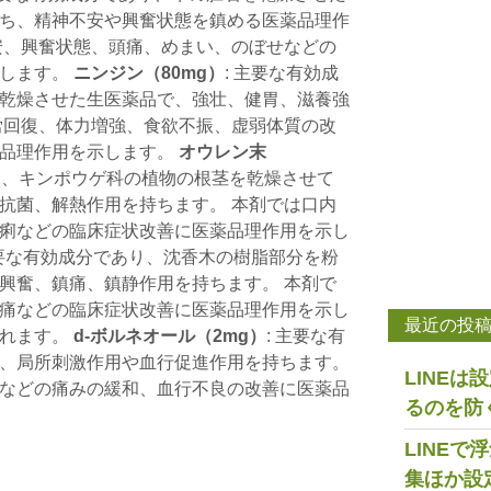
ち、精神不安や興奮状態を鎮める医薬品理作
安、興奮状態、頭痛、めまい、のぼせなどの
示します。
ニンジン（80mg）
: 主要な有効成
乾燥させた生医薬品で、強壮、健胃、滋養強
労回復、体力増強、食欲不振、虚弱体質の改
薬品理作用を示します。
オウレン末
あり、キンポウゲ科の植物の根茎を乾燥させて
抗菌、解熱作用を持ちます。 本剤では口内
痢などの臨床症状改善に医薬品理作用を示し
主要な有効成分であり、沈香木の樹脂部分を粉
興奮、鎮痛、鎮静作用を持ちます。 本剤で
痛などの臨床症状改善に医薬品理作用を示し
最近の投
られます。
d-ボルネオール（2mg）
: 主要な有
、局所刺激作用や血行促進作用を持ちます。
LINE
などの痛みの緩和、血行不良の改善に医薬品
るのを防
LINE
集ほか設