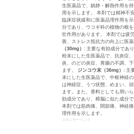
生医薬品で、鎮静・解熱作用を持
用を示します。 本剤では精神不
臨床症状緩和に医薬品理作用を
分であり、ウコギ科の植物の根を
壮作用があります。 本剤では疲
善、ストレス抵抗力の向上に医
（30mg）
: 主要な有効成分で
粉末にした生医薬品で、抗炎症、
炎、のどの炎症、胃腸の不調、下
ます。
ジンコウ末（36mg）
: 
末にした生医薬品で、中枢神経の
は神経症、うつ状態、めまい、頭
ます。また、香料としても用い
効成分であり、樟脳に似た成分で
本剤では筋肉痛、関節痛、神経痛
理作用を示します。
スポンサーリンク