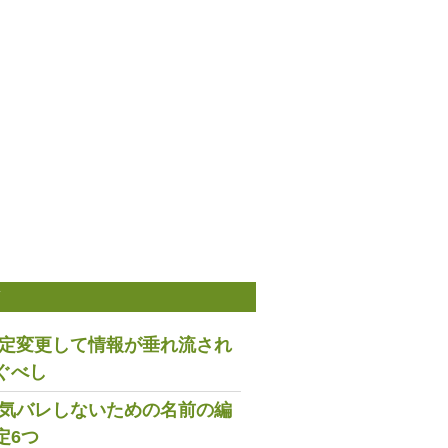
稿
は設定変更して情報が垂れ流され
ぐべし
で浮気バレしないための名前の編
定6つ