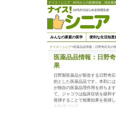
ナイス！シニア
40代からの医療情報…現役看
みんなの家庭の医学
便利な生活知恵
ナイス！シニア
>
医薬品品情報：日野奇応丸の
医薬品品情報：日野奇
果
日野製医薬品が製造する日野奇応
的とした医薬品品です。本剤には
が独自の医薬品理作用を持ちます
て、ジャコウは臨床症状を緩和す
発揮することで相乗効果を発揮し
スポンサーリンク