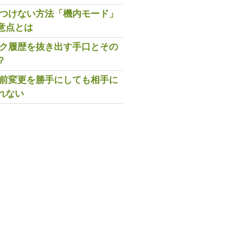
既読つけない方法「機内モード」
意点とは
トーク履歴を抜き出す手口とその
？
の名前変更を勝手にしても相手に
れない