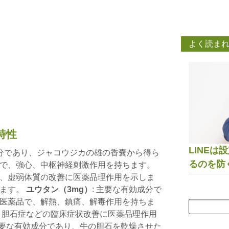
よく読ま
特性
LINE
成分であり、ジャコウジカの雄の香嚢から得ら
るのを防
で、強心、中枢神経刺激作用を持ちます。
、虚弱体質の改善に医薬品理作用を示しま
れます。
ユウタン（3mg）
: 主要な有効成分で
医薬品で、解熱、鎮痛、解毒作用を持ちま
、胆石症などの臨床症状改善に医薬品理作用
 主要な有効成分であり、牛の胆石を乾燥させた