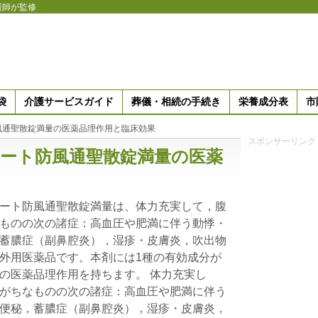
護師が監修
袋
介護サービスガイド
葬儀・相続の手続き
栄養成分表
市
風通聖散錠満量の医薬品理作用と臨床効果
スポンサーリンク
ロート防風通聖散錠満量の医薬
ート防風通聖散錠満量は、体力充実して，腹
ものの次の諸症：高血圧や肥満に伴う動悸・
蓄膿症（副鼻腔炎），湿疹・皮膚炎，吹出物
外用医薬品です。本剤には1種の有効成分が
の医薬品理作用を持ちます。 体力充実し
がちなものの次の諸症：高血圧や肥満に伴う
便秘，蓄膿症（副鼻腔炎），湿疹・皮膚炎，