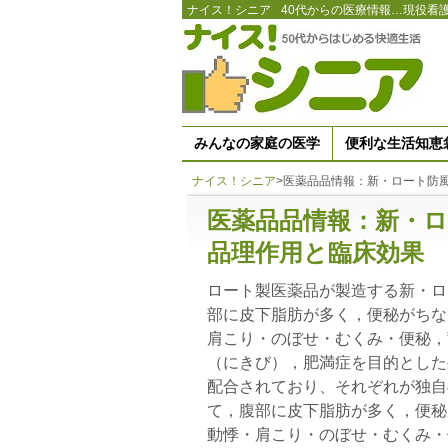
ナイス！シニア
40代からの医療情報…現役看
みんなの家庭の医学
便利な生活知恵
ナイス！シニア
>
医薬品品情報：新・ロート防
医薬品品情報：新・
品理作用と臨床効果
ロート製医薬品が製造する新・ロ
部に皮下脂肪が多く，便秘がちな
肩こり・のぼせ・むくみ・便秘，
（にきび），肥満症を目的とした
配合されており、それぞれが独自
て，腹部に皮下脂肪が多く，便秘
動悸・肩こり・のぼせ・むくみ・