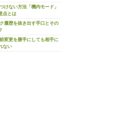
既読つけない方法「機内モード」
意点とは
トーク履歴を抜き出す手口とその
？
の名前変更を勝手にしても相手に
れない