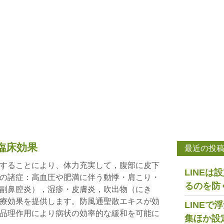
臨床効果
最近の投
することにより、体力充実して，腹部に皮下
LINE
の諸症：高血圧や肥満に伴う動悸・肩こり・
るのを防
副鼻腔炎），湿疹・皮膚炎，吹出物（にき
療効果を提供します。防風通聖散エキスが効
LINE
品理作用により病状の効率的な緩和を可能に
集ほか設