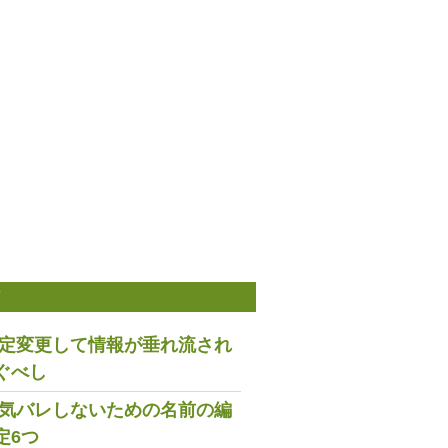
稿
は設定変更して情報が垂れ流され
ぐべし
で浮気バレしないための名前の編
定6つ