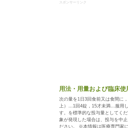
スポンサーリンク
用法・用量および臨床使
次の量を1日3回食前又は食間に，
上）…1回4錠，15才未満…服用
す。を標準的な投与量としてくだ
象が発現した場合は、投与を中止
ださい。 ※本情報は医療専門家