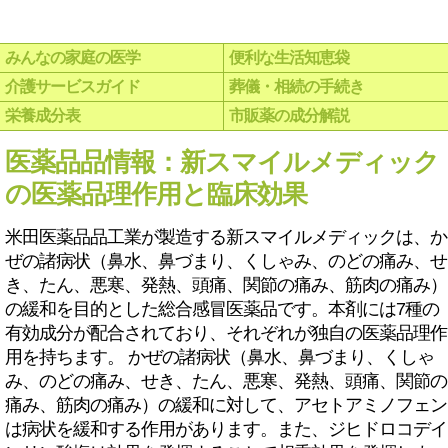
みんなの家庭の医学
便利な生活知恵袋
介護サービスガイド
葬儀・相続の手続き
栄養成分表
市販薬の成分解説
医薬品品情報：新スマイルメディック
の医薬品理作用と臨床効果
米田医薬品品工業が製造する新スマイルメディックは、か
ぜの諸病状（鼻水、鼻づまり、くしゃみ、のどの痛み、せ
き、たん、悪寒、発熱、頭痛、関節の痛み、筋肉の痛み）
の緩和を目的とした総合感冒医薬品です。本剤には7種の
有効成分が配合されており、それぞれが独自の医薬品理作
用を持ちます。 かぜの諸病状（鼻水、鼻づまり、くしゃ
み、のどの痛み、せき、たん、悪寒、発熱、頭痛、関節の
痛み、筋肉の痛み）の緩和に対して、アセトアミノフェン
は病状を緩和する作用があります。また、ジヒドロコデイ