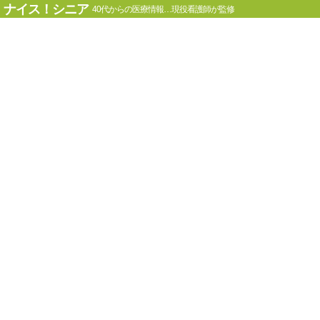
ナイス！シニア
40代からの医療情報…現役看護師が監修