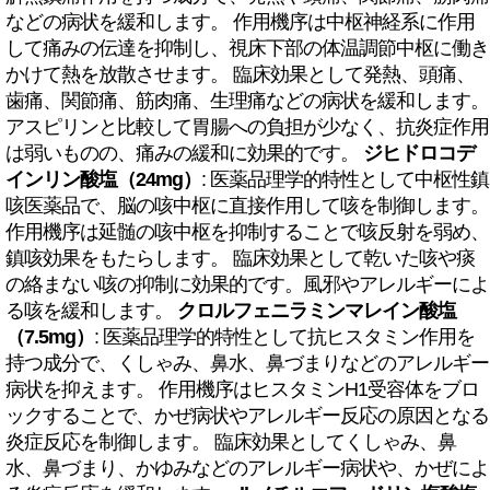
などの病状を緩和します。 作用機序は中枢神経系に作用
して痛みの伝達を抑制し、視床下部の体温調節中枢に働き
かけて熱を放散させます。 臨床効果として発熱、頭痛、
歯痛、関節痛、筋肉痛、生理痛などの病状を緩和します。
アスピリンと比較して胃腸への負担が少なく、抗炎症作用
は弱いものの、痛みの緩和に効果的です。
ジヒドロコデ
インリン酸塩（24mg）
: 医薬品理学的特性として中枢性鎮
咳医薬品で、脳の咳中枢に直接作用して咳を制御します。
作用機序は延髄の咳中枢を抑制することで咳反射を弱め、
鎮咳効果をもたらします。 臨床効果として乾いた咳や痰
の絡まない咳の抑制に効果的です。風邪やアレルギーによ
る咳を緩和します。
クロルフェニラミンマレイン酸塩
（7.5mg）
: 医薬品理学的特性として抗ヒスタミン作用を
持つ成分で、くしゃみ、鼻水、鼻づまりなどのアレルギー
病状を抑えます。 作用機序はヒスタミンH1受容体をブロ
ックすることで、かぜ病状やアレルギー反応の原因となる
炎症反応を制御します。 臨床効果としてくしゃみ、鼻
水、鼻づまり、かゆみなどのアレルギー病状や、かぜによ