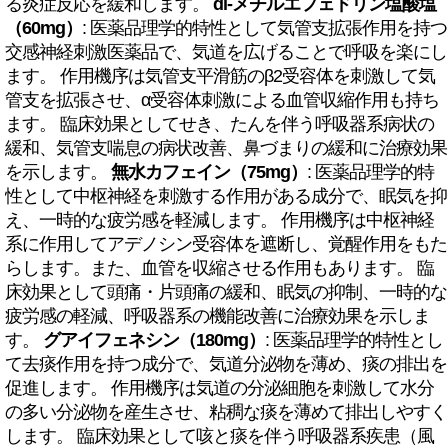
る炎症反応を緩和します。
dl-メチルエフェドリン塩酸塩
（60mg）
: 医薬品理学的特性として気管支拡張作用を持つ
交感神経刺激医薬品で、気道を広げることで呼吸を楽にし
ます。 作用機序は気管支平滑筋のβ2受容体を刺激して気
管支を拡張させ、α受容体刺激による血管収縮作用も持ち
ます。 臨床効果としてせき、たんを伴う呼吸器系病状の
緩和、気管支喘息の病状改善、鼻づまりの緩和に治療効果
を示します。
無水カフェイン（75mg）
: 医薬品理学的特
性として中枢神経を刺激する作用がある成分で、眠気を抑
え、一時的な疲労感を軽減します。 作用機序は中枢神経
系に作用してアデノシン受容体を遮断し、覚醒作用をもた
らします。また、血管を収縮させる作用もあります。 臨
床効果として頭痛・片頭痛の緩和、眠気の抑制、一時的な
疲労感の軽減、呼吸器系の機能改善に治療効果を示しま
す。
グアイフェネシン（180mg）
: 医薬品理学的特性とし
て去痰作用を持つ成分で、気道分泌物を薄め、痰の排出を
促進します。 作用機序は気道の分泌細胞を刺激して水分
の多い分泌物を産生させ、粘稠な痰を薄めて排出しやすく
します。 臨床効果として咳と痰を伴う呼吸器系疾患（風