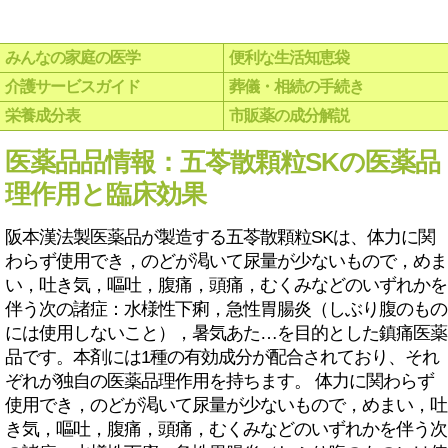
みんなの家庭の医学
便利な生活知恵袋
介護サービスガイド
葬儀・相続の手続き
栄養成分表
市販薬の成分解説
医薬品品情報：五苓散顆粒SKの医薬品
理作用と臨床効果
阪本漢法製医薬品が製造する五苓散顆粒SKは、体力に関
わらず使用でき，のどが渇いて尿量が少ないもので，めま
い，吐き気，嘔吐，腹痛，頭痛，むくみなどのいずれかを
伴う次の諸症：水様性下痢，急性胃腸炎（しぶり腹のもの
には使用しないこと），暑気あた…を目的とした鎮痛医薬
品です。本剤には1種の有効成分が配合されており、それ
ぞれが独自の医薬品理作用を持ちます。 体力に関わらず
使用でき，のどが渇いて尿量が少ないもので，めまい，吐
き気，嘔吐，腹痛，頭痛，むくみなどのいずれかを伴う次