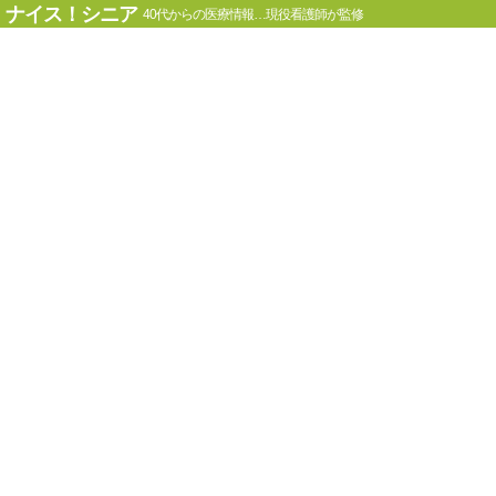
ナイス！シニア
40代からの医療情報…現役看護師が監修