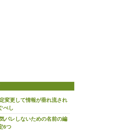
稿
は設定変更して情報が垂れ流され
ぐべし
で浮気バレしないための名前の編
定6つ