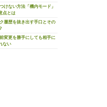
既読つけない方法「機内モード」
意点とは
トーク履歴を抜き出す手口とその
？
の名前変更を勝手にしても相手に
れない