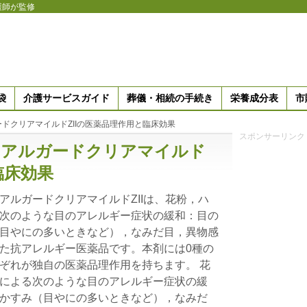
護師が監修
袋
介護サービスガイド
葬儀・相続の手続き
栄養成分表
市
ドクリアマイルドZIIの医薬品理作用と臨床効果
スポンサーリンク
トアルガードクリアマイルド
臨床効果
アルガードクリアマイルドZIIは、花粉，ハ
次のような目のアレルギー症状の緩和：目の
目やにの多いときなど），なみだ目，異物感
た抗アレルギー医薬品です。本剤には0種の
ぞれが独自の医薬品理作用を持ちます。 花
による次のような目のアレルギー症状の緩
かすみ（目やにの多いときなど），なみだ