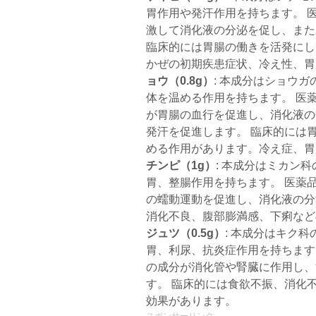
胃作用や発汗作用を持ちます。 
激して消化液の分泌を促し、また
臨床的には胃腸の働きを活発にし
かぜの初期疾患症状、冷え性、
ョウ（0.8g）
: 本成分はショウ
体を温める作用を持ちます。 医
が胃腸の血行を促進し、消化液の
発汗を促進します。 臨床的には
める作用があります。冷え症、胃
チンピ（1g）
: 本成分はミカン
胃、整腸作用を持ちます。 医薬
の蠕動運動を促進し、消化液の分
消化不良、腹部膨満感、下痢な
ジュツ（0.5g）
: 本成分はキク
胃、利尿、抗炎症作用を持ちます
の成分が消化管や腎臓に作用し、
す。 臨床的には食欲不振、消化
効果があります。