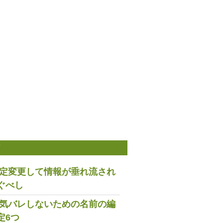
稿
は設定変更して情報が垂れ流され
ぐべし
で浮気バレしないための名前の編
定6つ