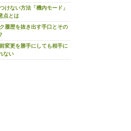
既読つけない方法「機内モード」
意点とは
トーク履歴を抜き出す手口とその
？
の名前変更を勝手にしても相手に
れない