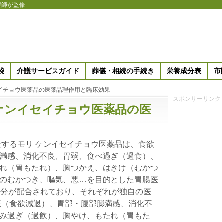
護師が監修
袋
介護サービスガイド
葬儀・相続の手続き
栄養成分表
市
イチョウ医薬品の医薬品理作用と臨床効果
スポンサーリンク
ケンイセイチョウ医薬品の医
造するモリ ケンイセイチョウ医薬品は、食欲
満感、消化不良、胃弱、食べ過ぎ（過食）、
れ（胃もたれ）、胸つかえ、はきけ（むかつ
のむかつき、嘔気、悪…を目的とした胃腸医
成分が配合されており、それぞれが独自の医
振（食欲減退）、胃部・腹部膨満感、消化不
み過ぎ（過飲）、胸やけ、もたれ（胃もた