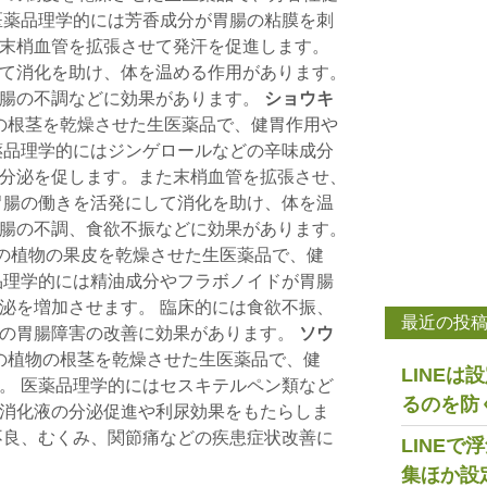
医薬品理学的には芳香成分が胃腸の粘膜を刺
末梢血管を拡張させて発汗を促進します。
て消化を助け、体を温める作用があります。
胃腸の不調などに効果があります。
ショウキ
ガの根茎を乾燥させた生医薬品で、健胃作用や
薬品理学的にはジンゲロールなどの辛味成分
分泌を促します。また末梢血管を拡張させ、
胃腸の働きを活発にして消化を助け、体を温
腸の不調、食欲不振などに効果があります。
科の植物の果皮を乾燥させた生医薬品で、健
品理学的には精油成分やフラボノイドが胃腸
泌を増加させます。 臨床的には食欲不振、
最近の投
どの胃腸障害の改善に効果があります。
ソウ
科の植物の根茎を乾燥させた生医薬品で、健
LINE
。 医薬品理学的にはセスキテルペン類など
るのを防
消化液の分泌促進や利尿効果をもたらしま
不良、むくみ、関節痛などの疾患症状改善に
LINE
集ほか設