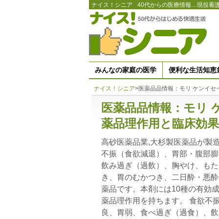
ナイス！シニア
40代からの医療情報…現役看
みんなの家庭の医学
便利な生活知恵
ナイス！シニア
>
医薬品品情報：モリ ケンイセ
医薬品品情報：モリ 
薬品理作用と臨床効果
高砂医薬品業,大杉製医薬品が製
不振（食欲減退）、胃部・腹部膨
飲み過ぎ（過飲）、胸やけ、もた
き、胃のむかつき、二日酔・悪酔
薬品です。本剤には10種の有効
薬品理作用を持ちます。 食欲不
良、胃弱、食べ過ぎ（過食）、飲