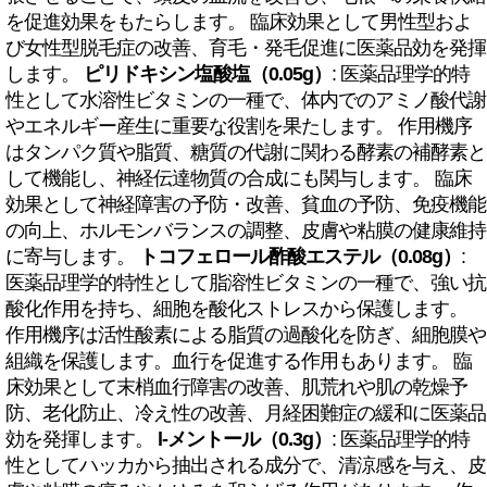
を促進効果をもたらします。 臨床効果として男性型およ
び女性型脱毛症の改善、育毛・発毛促進に医薬品効を発揮
します。
ピリドキシン塩酸塩（0.05g）
: 医薬品理学的特
性として水溶性ビタミンの一種で、体内でのアミノ酸代謝
やエネルギー産生に重要な役割を果たします。 作用機序
はタンパク質や脂質、糖質の代謝に関わる酵素の補酵素と
して機能し、神経伝達物質の合成にも関与します。 臨床
効果として神経障害の予防・改善、貧血の予防、免疫機能
の向上、ホルモンバランスの調整、皮膚や粘膜の健康維持
に寄与します。
トコフェロール酢酸エステル（0.08g）
:
医薬品理学的特性として脂溶性ビタミンの一種で、強い抗
酸化作用を持ち、細胞を酸化ストレスから保護します。
作用機序は活性酸素による脂質の過酸化を防ぎ、細胞膜や
組織を保護します。血行を促進する作用もあります。 臨
床効果として末梢血行障害の改善、肌荒れや肌の乾燥予
防、老化防止、冷え性の改善、月経困難症の緩和に医薬品
効を発揮します。
l-メントール（0.3g）
: 医薬品理学的特
性としてハッカから抽出される成分で、清涼感を与え、皮