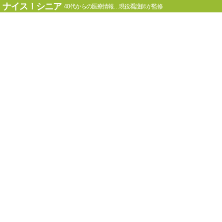
ナイス！シニア
40代からの医療情報…現役看護師が監修