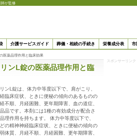
護師が監修
袋
介護サービスガイド
葬儀・相続の手続き
栄養成分表
市
錠の医薬品理作用と臨床効果
スポンサーリンク
リンL錠の医薬品理作用と臨
リンL錠は、体力中等度以下で、肩がこり、
経臨床症状、ときに便秘の傾向のあるものの
経不順、月経困難、更年期障害、血の道症、
品品です。本剤には1種の有効成分が配合さ
品理作用を持ちます。 体力中等度以下で、
どの精神神経臨床症状、ときに便秘の傾向の
弱体質、月経不順、月経困難、更年期障害、