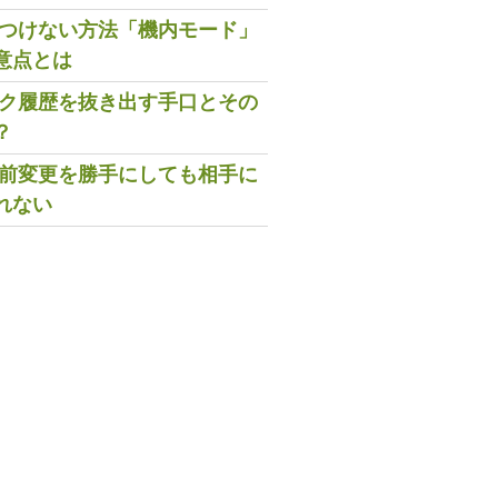
既読つけない方法「機内モード」
意点とは
トーク履歴を抜き出す手口とその
？
の名前変更を勝手にしても相手に
れない