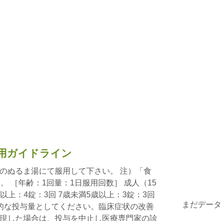
用ガイドライン
のぬるま湯にて服用して下さい。 注）「食
。 ［年齢：1回量：1日服用回数］ 成人（15
歳以上：4錠：3回 7歳未満5歳以上：3錠：3回
まだデー
的な投与量としてください。臨床症状の改善
現した場合は、投与を中止し医療専門家の診